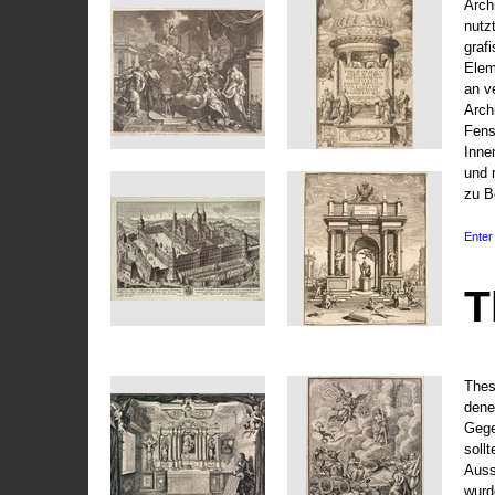
Arch
nutz
graf
Elem
an v
Arch
Fens
Inne
und 
zu B
Enter 
T
Thes
dene
Gege
soll
Auss
wurd