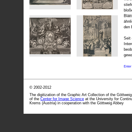
stie
bloß
Blät
ähnl
den 
Seit 
Inte
beob
gewa
Enter 
© 2002-2012
The digitization of the Graphic Art Collection of the Göttwei
of the
Center for Image Science
at the University for Conti
Krems (Austria) in cooperation with the Göttweig Abbey