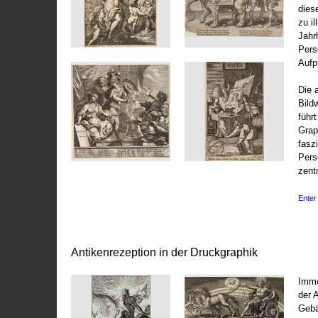
dies
zu il
Jahr
Pers
Aufp
Die 
Bild
führ
Grap
fasz
Pers
zentr
Enter 
Antikenrezeption in der Druckgraphik
Imme
der 
Gebä