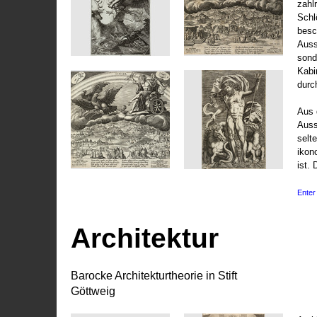
zahl
Schl
besc
Auss
sond
Kabi
durc
Aus 
Auss
selt
ikon
ist. 
Enter 
Architektur
Barocke Architekturtheorie in Stift
Göttweig