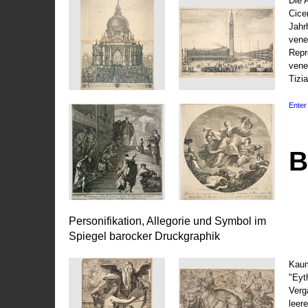
Die 
Cice
Jahr
vene
Repr
vene
Tizi
Enter 
B
Personifikation, Allegorie und Symbol im
Spiegel barocker Druckgraphik
Kaum
"Eyt
Vergä
leer