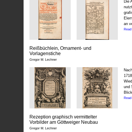
Die 
nutz
graf
Elem
an v
Read
Reißbüchlein, Ornament- und
Vorlagenstiche
Gregor M. Lechner
Nach
1718
Wied
und 
Blic
Read
Rezeption graphisch vermittelter
Vorbilder am Göttweiger Neubau
Gregor M. Lechner