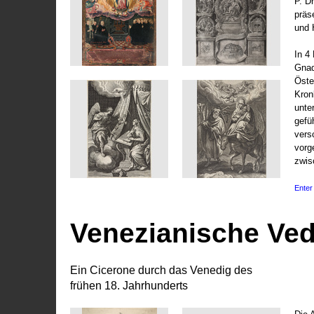
P. D
präs
und 
In 4
Gnad
Öste
Kronl
unte
gefü
vers
vorg
zwis
Enter 
Venezianische Ve
Ein Cicerone durch das Venedig des
frühen 18. Jahrhunderts