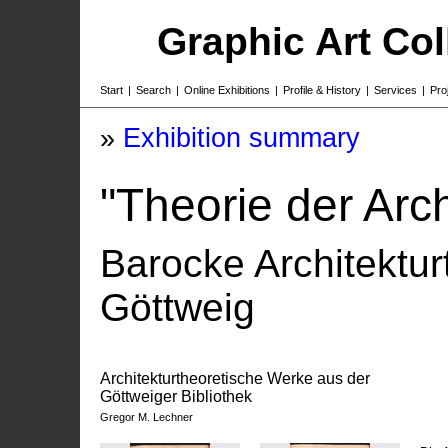
Graphic Art Co
Start
|
Search
|
Online Exhibitions
|
Profile & History
|
Services
|
Pro
»
Exhibition summary
"Theorie der Arch
Barocke Architekturt
Göttweig
Architekturtheoretische Werke aus der
Göttweiger Bibliothek
Gregor M. Lechner