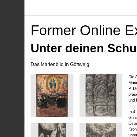
Former Online Ex
Unter deinen Schu
Das Marienbild in Göttweig
Die 
Marie
P. D
präs
und 
In 4
Gnad
Öste
Kronl
unte