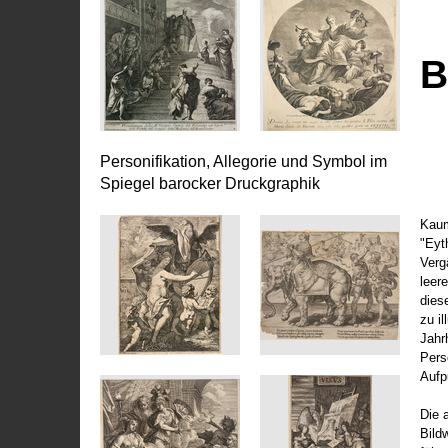
B
Personifikation, Allegorie und Symbol im
Spiegel barocker Druckgraphik
Kaum
"Eyt
Vergä
leer
dies
zu il
Jahr
Pers
Aufp
Die 
Bild