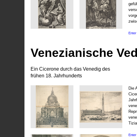
gefü
vers
vorg
zwis
Enter 
Venezianische Ve
Ein Cicerone durch das Venedig des
frühen 18. Jahrhunderts
Die 
Cice
Jahr
vene
Repr
vene
Tizi
Enter 