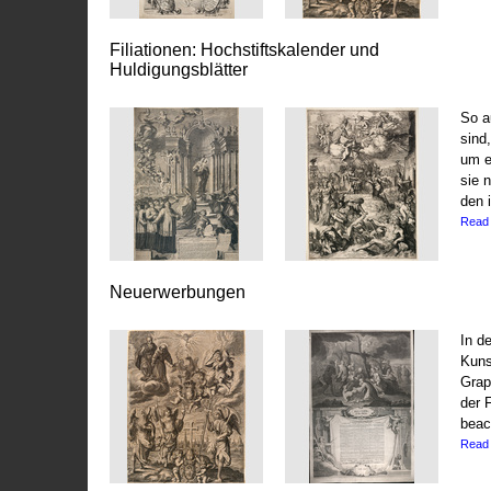
Filiationen: Hochstiftskalender und
Huldigungsblätter
So a
sind
um e
sie 
den i
Read
Neuerwerbungen
In d
Kuns
Grap
der 
beac
Read