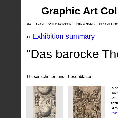
Graphic Art Co
Start
|
Search
|
Online Exhibitions
|
Profile & History
|
Services
|
Pro
»
Exhibition summary
"Das barocke Th
Thesenschriften und Thesenblätter
In d
Dokt
vor 
abzu
Bildt
Read