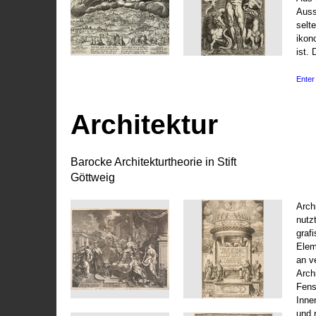
Auss
selt
ikon
ist. 
Enter 
Architektur
Barocke Architekturtheorie in Stift
Göttweig
Arch
nutz
graf
Elem
an v
Arch
Fens
Inne
und 