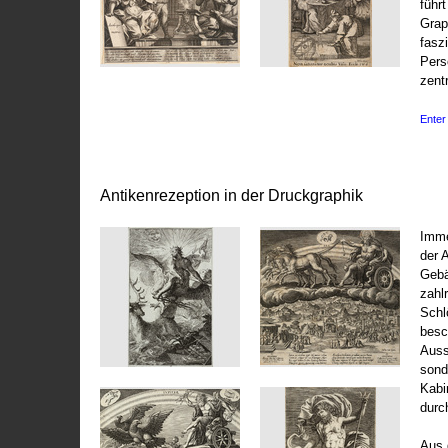
führ
Grap
fasz
Pers
zentr
Enter 
Antikenrezeption in der Druckgraphik
Imme
der 
Gebä
zahl
Schl
besc
Auss
sond
Kabi
durc
Aus 