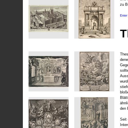
zu B
Enter 
T
Thes
dene
Gege
soll
Auss
wurd
stie
bloß
Blät
ähnl
den 
Seit 
Inte