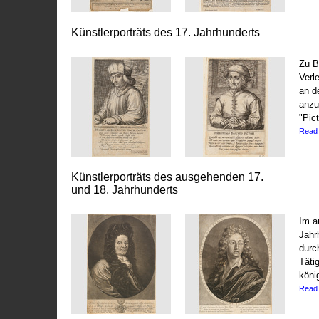
Künstlerporträts des 17. Jahrhunderts
Zu B
Verl
an d
anzu
"Pict
Read
Künstlerporträts des ausgehenden 17.
und 18. Jahrhunderts
Im a
Jahr
durc
Täti
köni
Read