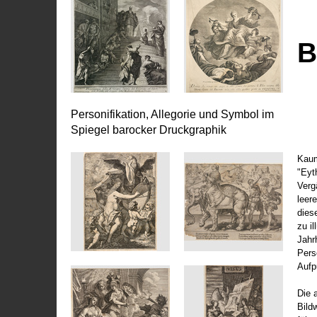
B
Personifikation, Allegorie und Symbol im
Spiegel barocker Druckgraphik
Kaum
"Eyt
Vergä
leer
dies
zu il
Jahr
Pers
Aufp
Die 
Bild