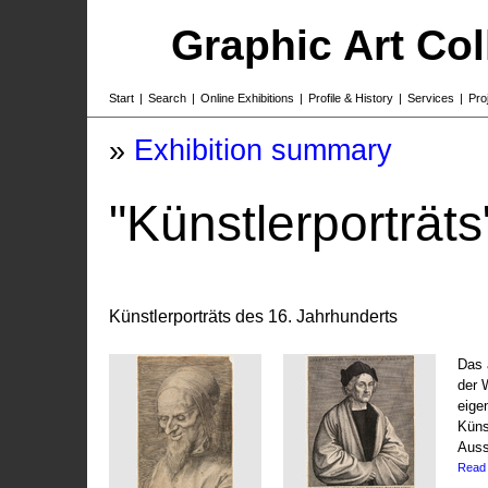
Graphic Art Co
Start
|
Search
|
Online Exhibitions
|
Profile & History
|
Services
|
Pro
»
Exhibition summary
"Künstlerporträts
Künstlerporträts des 16. Jahrhunderts
Das 
der 
eige
Küns
Auss
Read