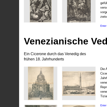
gefü
vers
vorg
zwis
Enter 
Venezianische Ve
Ein Cicerone durch das Venedig des
frühen 18. Jahrhunderts
Die 
Cice
Jahr
vene
Repr
vene
Tizi
Enter 