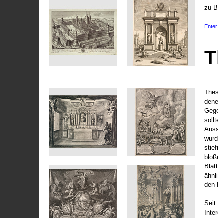
zu B
Enter 
T
Thes
dene
Gege
soll
Auss
wurd
stie
bloß
Blät
ähnl
den 
Seit 
Inte