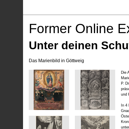
Former Online Ex
Unter deinen Schu
Das Marienbild in Göttweig
Die 
Marie
P. D
präs
und 
In 4
Gnad
Öste
Kronl
unte