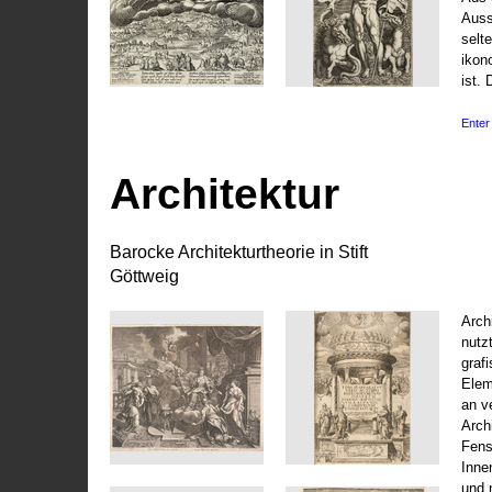
Auss
selt
ikon
ist. 
Enter 
Architektur
Barocke Architekturtheorie in Stift
Göttweig
Arch
nutz
graf
Elem
an v
Arch
Fens
Inne
und 