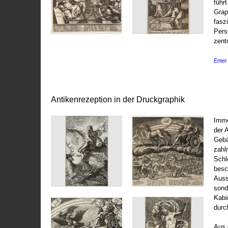
führ
Grap
fasz
Pers
zentr
Enter 
Antikenrezeption in der Druckgraphik
Imme
der 
Gebä
zahl
Schl
besc
Auss
sond
Kabi
durc
Aus 