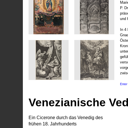
Marie
P. D
präs
und 
In 4
Gnad
Öste
Kronl
unte
gefü
vers
vorg
zwis
Enter 
Venezianische Ve
Ein Cicerone durch das Venedig des
frühen 18. Jahrhunderts