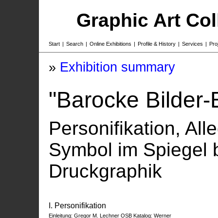
Graphic Art Co
Start
|
Search
|
Online Exhibitions
|
Profile & History
|
Services
|
Pro
»
Exhibition summary
"Barocke Bilder-E
Personifikation, All
Symbol im Spiegel 
Druckgraphik
I. Personifikation
Einleitung: Gregor M. Lechner OSB Katalog: Werner