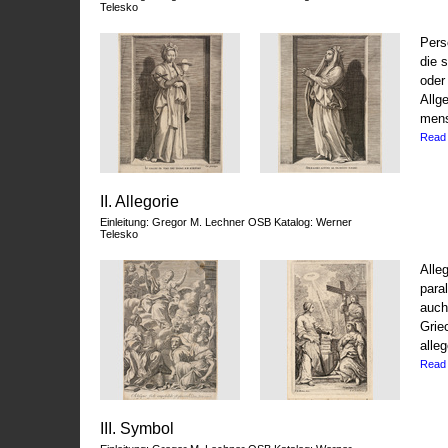
Telesko
Pers
die 
oder
Allg
mens
Read
II. Allegorie
Einleitung: Gregor M. Lechner OSB Katalog: Werner
Telesko
Alle
para
auch
Grie
alleg
Read
III. Symbol