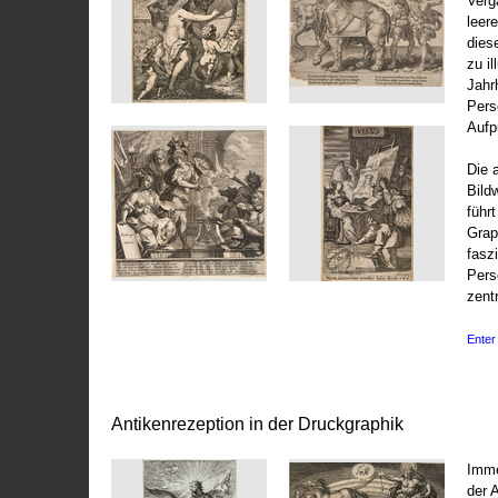
Vergä
leer
dies
zu il
Jahr
Pers
Aufp
Die 
Bild
führ
Grap
fasz
Pers
zentr
Enter 
Antikenrezeption in der Druckgraphik
Imme
der 