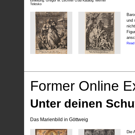
Einleitung: Gregor M. Lechner OSB Katalog: Werner
Telesko
Baro
und 
nich
Figu
ansc
Read
Former Online Ex
Unter deinen Schu
Das Marienbild in Göttweig
Die 