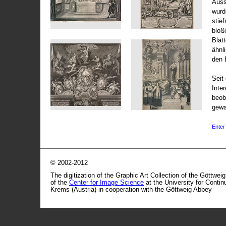
Auss
wurd
stie
bloß
Blät
ähnl
den 
Seit 
Inte
beob
gewa
Enter 
© 2002-2012
The digitization of the Graphic Art Collection of the Göttwei
of the
Center for Image Science
at the University for Conti
Krems (Austria) in cooperation with the Göttweig Abbey