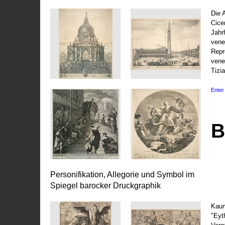
Die 
Cice
Jahr
vene
Repr
vene
Tizi
Enter 
B
Personifikation, Allegorie und Symbol im
Spiegel barocker Druckgraphik
Kaum
"Eyt