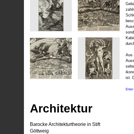
Gebä
zahl
Schl
besc
Auss
sond
Kabi
durc
Aus 
Auss
selt
ikon
ist. 
Enter 
Architektur
Barocke Architekturtheorie in Stift
Göttweig