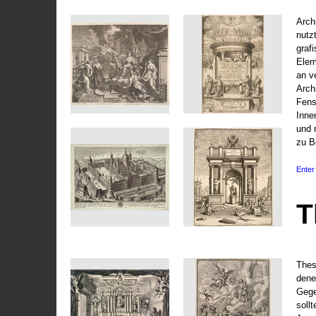
Arch
nutz
graf
Elem
an v
Arch
Fens
Inne
und 
zu B
Enter 
T
Thes
dene
Gege
soll