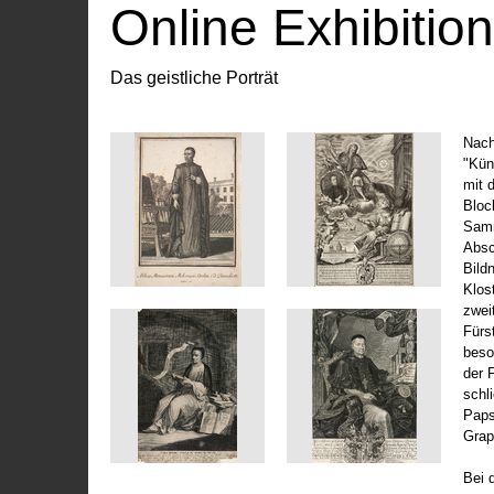
Online Exhibitio
Das geistliche Porträt
Nach
"Kün
mit 
Bloc
Samm
Absc
Bild
Klos
zwei
Fürs
beso
der 
schl
Paps
Grap
Bei 