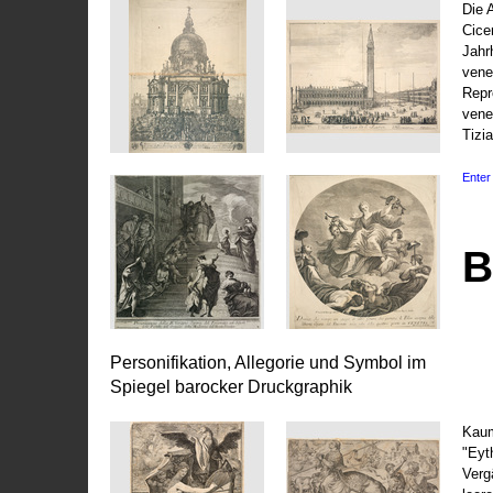
Die 
Cice
Jahr
vene
Repr
vene
Tizi
Enter 
B
Personifikation, Allegorie und Symbol im
Spiegel barocker Druckgraphik
Kaum
"Eyt
Vergä