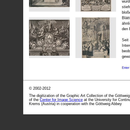
wurd
stie
bloß
Blät
ähnl
den 
Seit 
Inte
beob
gewa
Enter 
© 2002-2012
The digitization of the Graphic Art Collection of the Göttwei
of the
Center for Image Science
at the University for Conti
Krems (Austria) in cooperation with the Göttweig Abbey