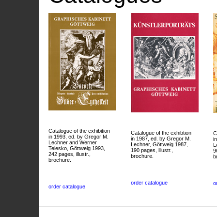
Catalogue of the exhibition
Catalogue of the exhibtion
C
in 1993, ed. by Gregor M.
in 1987, ed. by Gregor M.
i
Lechner and Werner
Lechner, Göttweig 1987,
L
Telesko, Göttweig 1993,
190 pages, illustr.,
9
242 pages, illustr.,
brochure.
b
brochure.
order catalogue
o
order catalogue