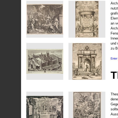
Arch
nutz
graf
Elem
an v
Arch
Fens
Inne
und 
zu B
Enter 
T
Thes
dene
Gege
soll
Auss