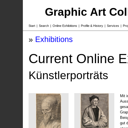
Graphic Art Co
Start
|
Search
|
Online Exhibitions
|
Profile & History
|
Services
|
Pro
»
Exhibitions
Current Online E
Künstlerporträts
Mit 
Auss
gesa
Grap
Beis
gut 