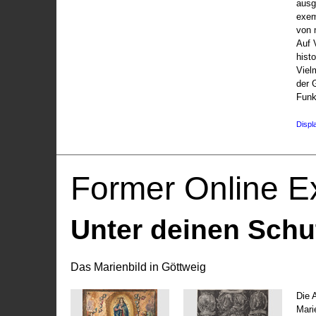
ausg
exem
von 
Auf V
hist
Viel
der 
Funk
Displ
Former Online Ex
Unter deinen Schu
Das Marienbild in Göttweig
Die 
Marie