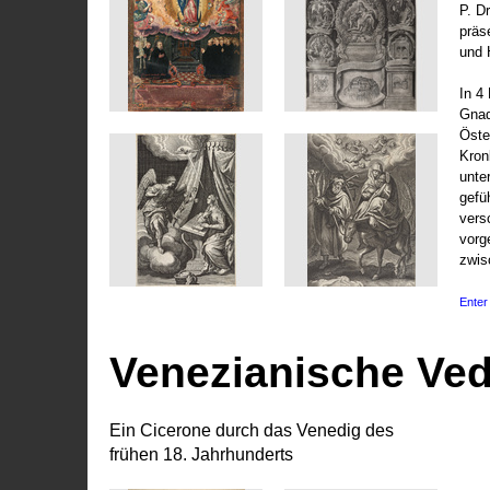
P. D
präs
und 
In 4
Gnad
Öste
Kronl
unte
gefü
vers
vorg
zwis
Enter 
Venezianische Ve
Ein Cicerone durch das Venedig des
frühen 18. Jahrhunderts