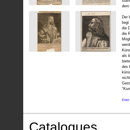
stam
dem 
Der 
liegt
die 
die 
Mögli
werd
Küns
als 
biet
des 
küns
nicht
Gest
"Kun
Enter 
Catalogues