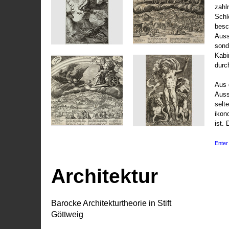
zahl
Schl
besc
Auss
sond
Kabi
durc
Aus 
Auss
selt
ikon
ist. 
Enter 
Architektur
Barocke Architekturtheorie in Stift
Göttweig