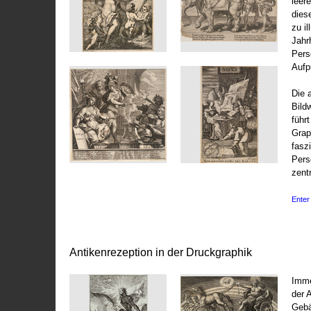
leer
dies
zu il
Jahr
Pers
Aufp
Die 
Bild
führ
Grap
fasz
Pers
zentr
Enter 
Antikenrezeption in der Druckgraphik
Imme
der 
Gebä