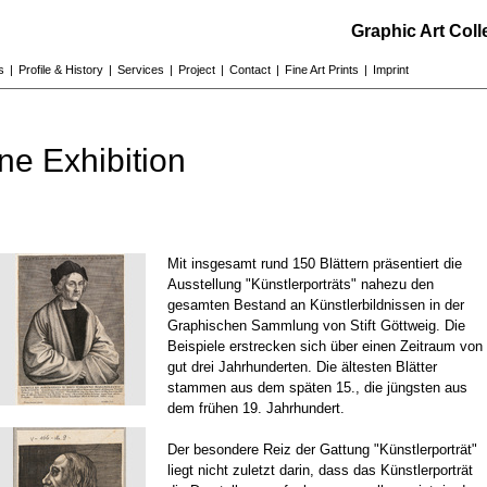
Graphic Art Col
s
|
Profile & History
|
Services
|
Project
|
Contact
|
Fine Art Prints
|
Imprint
ne Exhibition
Mit insgesamt rund 150 Blättern präsentiert die
Ausstellung "Künstlerporträts" nahezu den
gesamten Bestand an Künstlerbildnissen in der
Graphischen Sammlung von Stift Göttweig. Die
Beispiele erstrecken sich über einen Zeitraum von
gut drei Jahrhunderten. Die ältesten Blätter
stammen aus dem späten 15., die jüngsten aus
dem frühen 19. Jahrhundert.
Der besondere Reiz der Gattung "Künstlerporträt"
liegt nicht zuletzt darin, dass das Künstlerporträt