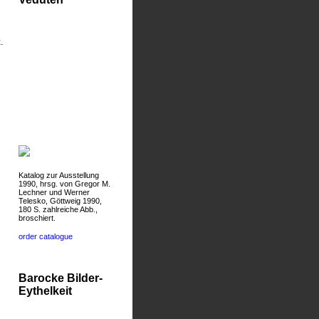
.
Katalog zur Ausstellung
1990, hrsg. von Gregor M.
Lechner und Werner
Telesko, Göttweig 1990,
180 S. zahlreiche Abb.,
broschiert.
order catalogue
Barocke Bilder-
Eythelkeit