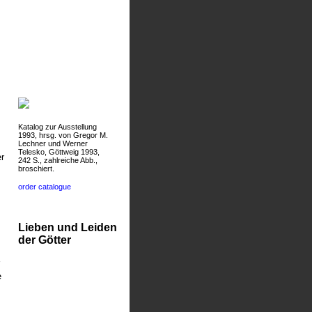
Katalog zur Ausstellung
1993, hrsg. von Gregor M.
Lechner und Werner
Telesko, Göttweig 1993,
r
242 S., zahlreiche Abb.,
broschiert.
order catalogue
Lieben und Leiden
der Götter
e