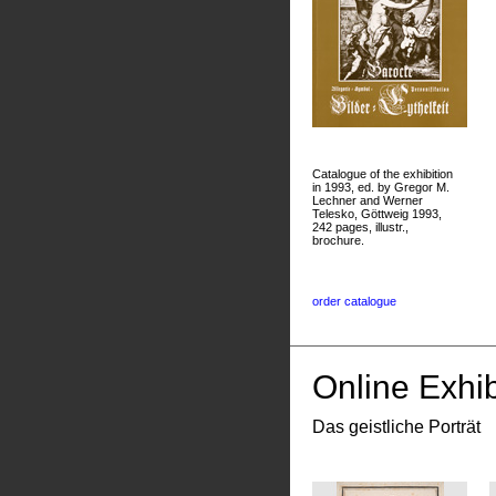
Catalogue of the exhibition
in 1993, ed. by Gregor M.
Lechner and Werner
Telesko, Göttweig 1993,
242 pages, illustr.,
brochure.
order catalogue
Online Exhib
Das geistliche Porträt