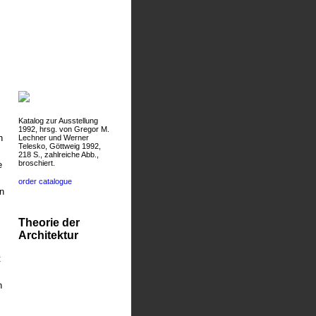
Katalog zur Ausstellung
1992, hrsg. von Gregor M.
n
Lechner und Werner
Telesko, Göttweig 1992,
218 S., zahlreiche Abb.,
broschiert.
e
order catalogue
n
Theorie der
Architektur
t
h