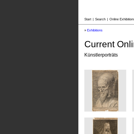
Start
|
Search
|
Online Exhibition
»
Exhibitions
Current Onli
Künstlerporträts