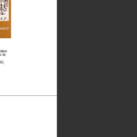
ition
or M.
92,