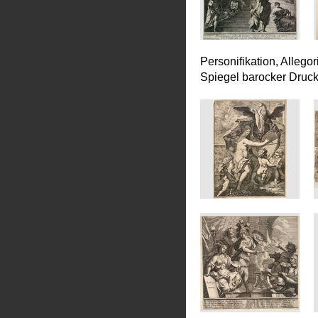
Personifikation, Allego
Spiegel barocker Druc