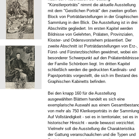
"Künstlerporträts" nimmt die aktuelle Ausstellung
mit dem "Geistlichen Porträt" den zweiten großen
Block von Porträtdarstellungen in der Graphischen
Sammlung in den Blick. Die Ausstellung ist in drei
Abschnitte gegliedert. Im ersten Kapitel werden
Bildnisse von Gelehrten, Prälaten, Provinzialen,
Kloster- und Ordensvorstehern präsentiert. Der
zweite Abschnitt ist Porträtdarstellungen von Erz-,
Fürst- und Fürsterzbischöfen gewidmet, wobei ein
besonderer Schwerpunkt auf den Prälatenbildnisse
der Familie Schönborn liegt. Im dritten Kapitel
schließlich werden die gedruckten Kardinals- und
Papstporträts vorgestellt, die sich im Bestand des
Graphischen Kabinetts befinden.
Bei den knapp 160 für die Ausstellung
ausgewählten Blättern handelt es sich eine
exemplarische Auswahl aus einem Gesamtbestan
von mehr als 750 Klerikerporträts in der Sammlung
Auf Vollständigkeit - sei es in territorialer, sei es in
historischer Hinsicht - wurde bewusst verzichtet.
Vielmehr soll die Ausstellung die Charakteristika
der Gattung veranschaulichen und die Typen und