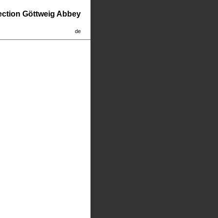
lection Göttweig Abbey
de