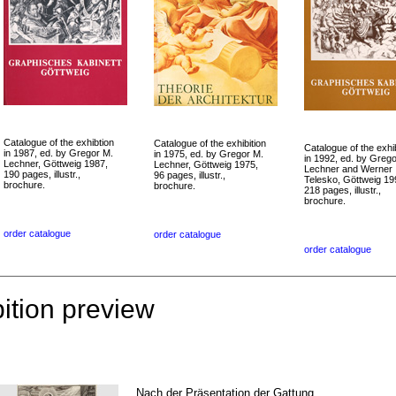
Catalogue of the exhibtion
Catalogue of the exhibition
Catalogue of the exhib
in 1987, ed. by Gregor M.
in 1975, ed. by Gregor M.
in 1992, ed. by Greg
Lechner, Göttweig 1987,
Lechner, Göttweig 1975,
Lechner and Werner
190 pages, illustr.,
96 pages, illustr.,
Telesko, Göttweig 19
brochure.
brochure.
218 pages, illustr.,
brochure.
order catalogue
order catalogue
order catalogue
ition preview
Nach der Präsentation der Gattung