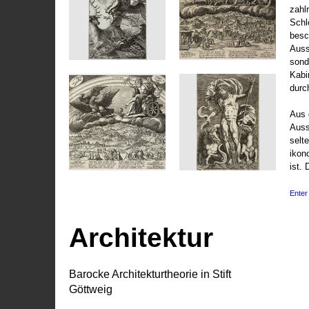
zahl
Schl
besc
Auss
sond
Kabi
durc
Aus 
Auss
selt
ikon
ist. 
Enter 
Architektur
Barocke Architekturtheorie in Stift
Göttweig