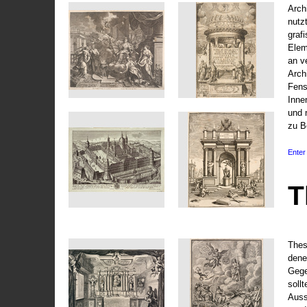
Arch
nutz
graf
Elem
an v
Arch
Fens
Inne
und 
zu B
Enter 
T
Thes
dene
Gege
soll
Auss