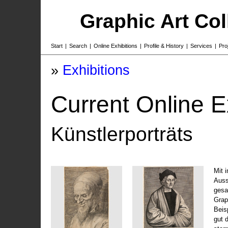
Graphic Art Co
Start
|
Search
|
Online Exhibitions
|
Profile & History
|
Services
|
Pro
»
Exhibitions
Current Online E
Künstlerporträts
Mit 
Auss
gesa
Grap
Beis
gut 