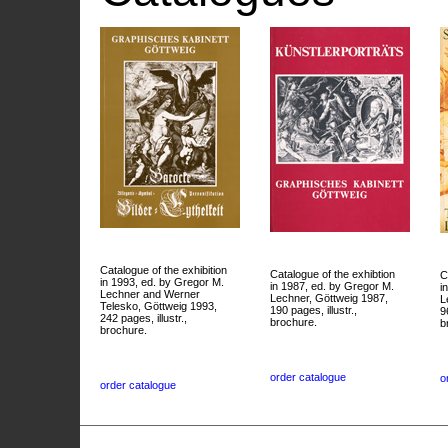
Catalogue of the exhibition
Catalogue of the exhibtion
C
in 1993, ed. by Gregor M.
in 1987, ed. by Gregor M.
i
Lechner and Werner
Lechner, Göttweig 1987,
L
Telesko, Göttweig 1993,
190 pages, illustr.,
9
242 pages, illustr.,
brochure.
b
brochure.
order catalogue
o
order catalogue