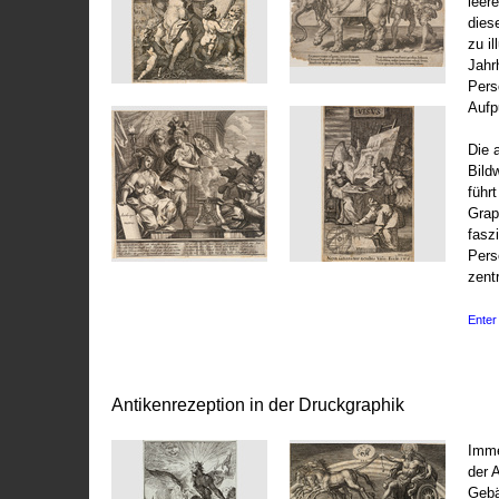
leer
dies
zu il
Jahr
Pers
Aufp
Die 
Bild
führ
Grap
fasz
Pers
zentr
Enter 
Antikenrezeption in der Druckgraphik
Imme
der 
Gebä