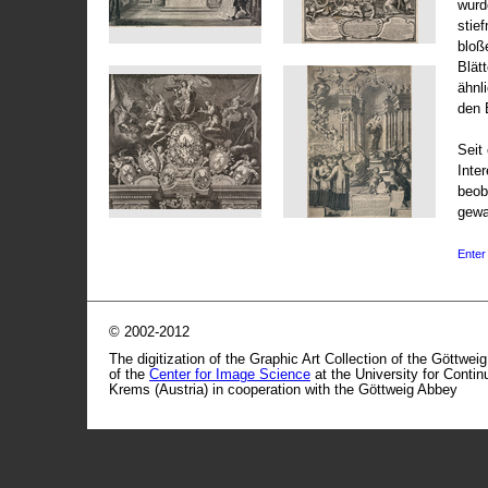
wurd
stie
bloß
Blät
ähnl
den 
Seit 
Inte
beob
gewa
Enter 
© 2002-2012
The digitization of the Graphic Art Collection of the Göttwei
of the
Center for Image Science
at the University for Conti
Krems (Austria) in cooperation with the Göttweig Abbey