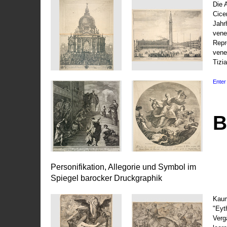
Die 
Cice
Jahr
vene
Repr
vene
Tizi
Enter 
B
Personifikation, Allegorie und Symbol im
Spiegel barocker Druckgraphik
Kaum
"Eyt
Vergä