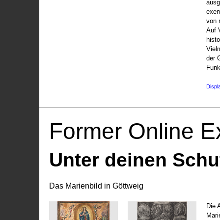
ausg
exem
von 
Auf V
hist
Viel
der 
Funk
Displ
Former Online Ex
Unter deinen Schu
Das Marienbild in Göttweig
Die 
Marie