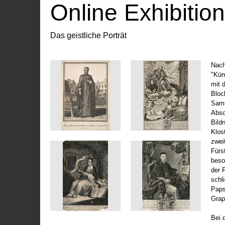
Online Exhibitio
Das geistliche Porträt
Nach
"Kün
mit 
Bloc
Samm
Absc
Bild
Klos
zwei
Fürs
beso
der 
schl
Paps
Grap
Bei 