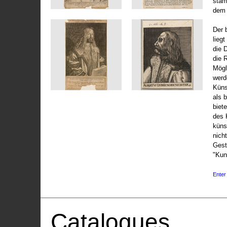
stam
dem 
Der 
liegt
die 
die 
Mögli
werd
Küns
als 
biet
des 
küns
nicht
Gest
"Kun
Enter 
Catalogues