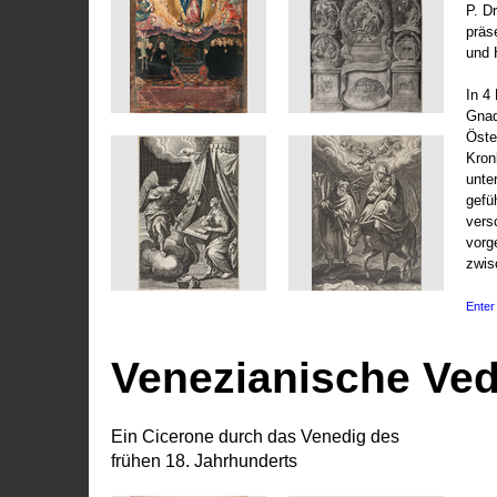
P. D
präs
und 
In 4
Gnad
Öste
Kronl
unte
gefü
vers
vorg
zwis
Enter 
Venezianische Ve
Ein Cicerone durch das Venedig des
frühen 18. Jahrhunderts