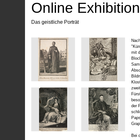
Online Exhibitio
Das geistliche Porträt
Nach
"Kün
mit 
Bloc
Samm
Absc
Bild
Klos
zwei
Fürs
beso
der 
schl
Paps
Grap
Bei 