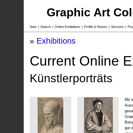
Graphic Art Co
Start
|
Search
|
Online Exhibitions
|
Profile & History
|
Services
|
Pro
»
Exhibitions
Current Online E
Künstlerporträts
Mit 
Auss
gesa
Grap
Beis
gut 