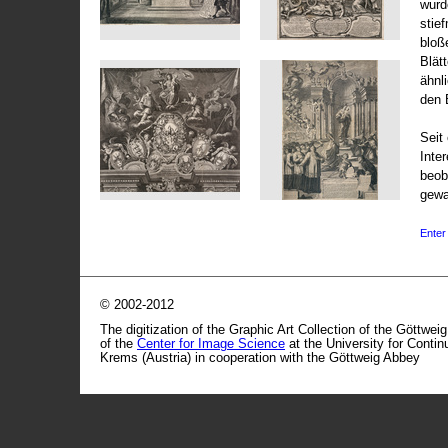
wurd
stie
bloß
Blät
ähnl
den 
Seit 
Inte
beob
gewa
Enter 
© 2002-2012
The digitization of the Graphic Art Collection of the Göttwei
of the
Center for Image Science
at the University for Conti
Krems (Austria) in cooperation with the Göttweig Abbey