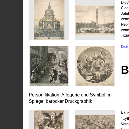
Die 
Cice
Jahr
vene
Repr
vene
Tizi
Enter 
B
Personifikation, Allegorie und Symbol im
Spiegel barocker Druckgraphik
Kaum
"Eyt
Vergä