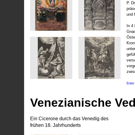
P. D
präs
und 
In 4
Gnad
Öste
Kronl
unte
gefü
vers
vorg
zwis
Enter 
Venezianische Ve
Ein Cicerone durch das Venedig des
frühen 18. Jahrhunderts