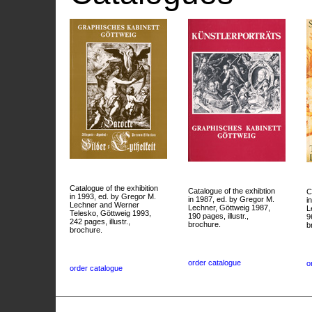
Catalogue of the exhibition
Catalogue of the exhibtion
C
in 1993, ed. by Gregor M.
in 1987, ed. by Gregor M.
i
Lechner and Werner
Lechner, Göttweig 1987,
L
Telesko, Göttweig 1993,
190 pages, illustr.,
9
242 pages, illustr.,
brochure.
b
brochure.
order catalogue
o
order catalogue