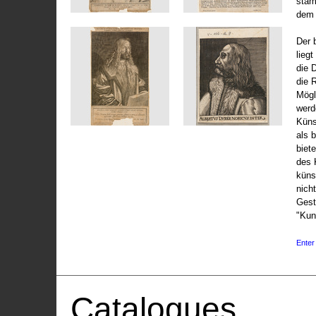
stam
dem 
Der 
liegt
die 
die 
Mögli
werd
Küns
als 
biet
des 
küns
nicht
Gest
"Kun
Enter 
Catalogues