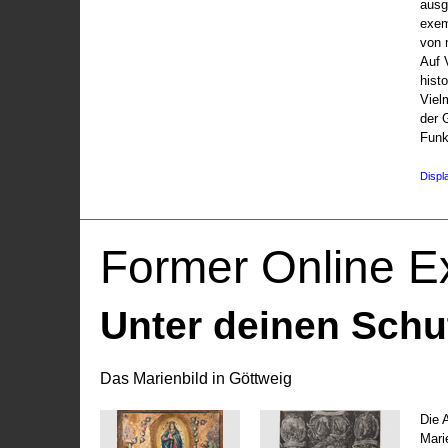
ausg
exem
von 
Auf V
hist
Viel
der 
Funk
Displ
Former Online Ex
Unter deinen Schu
Das Marienbild in Göttweig
Die 
Marie