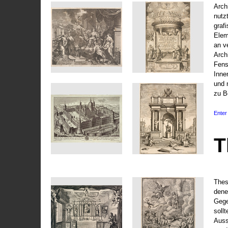
Arch
nutz
graf
Elem
an v
Arch
Fens
Inne
und 
zu B
Enter 
T
Thes
dene
Gege
soll
Auss