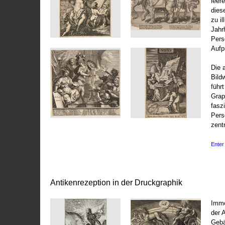
leer
dies
zu il
Jahr
Pers
Aufp
Die 
Bild
führ
Grap
fasz
Pers
zentr
Enter 
Antikenrezeption in der Druckgraphik
Imme
der 
Gebä