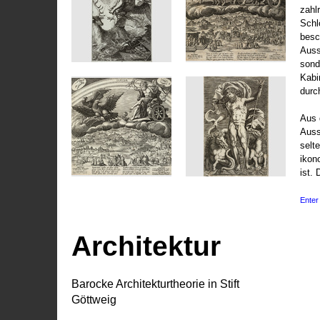
zahl
Schl
besc
Auss
sond
Kabi
durc
Aus 
Auss
selt
ikon
ist. 
Enter 
Architektur
Barocke Architekturtheorie in Stift
Göttweig