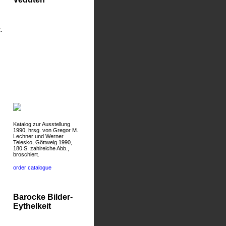
.
Katalog zur Ausstellung
1990, hrsg. von Gregor M.
Lechner und Werner
Telesko, Göttweig 1990,
180 S. zahlreiche Abb.,
broschiert.
order catalogue
Barocke Bilder-
Eythelkeit