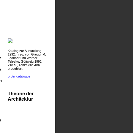
Katalog zur Ausstellung
1992, hrsg. von Gregor M.
n
Lechner und Werner
Telesko, Göttweig 1992,
218 S., zahlreiche Abb.,
broschiert.
e
order catalogue
n
Theorie der
Architektur
t
h