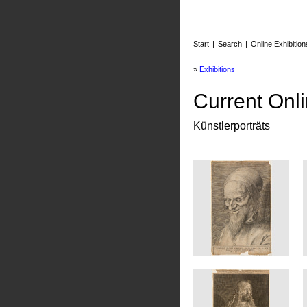
Start
|
Search
|
Online Exhibition
»
Exhibitions
Current Onli
Künstlerporträts