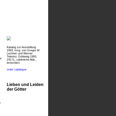
Katalog zur Ausstellung
1993, hrsg. von Gregor M.
Lechner und Werner
Telesko, Göttweig 1993,
r
242 S., zahlreiche Abb.,
broschiert.
order catalogue
Lieben und Leiden
der Götter
e