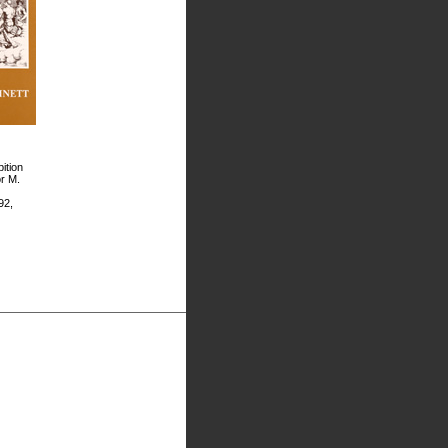
ition
or M.
92,