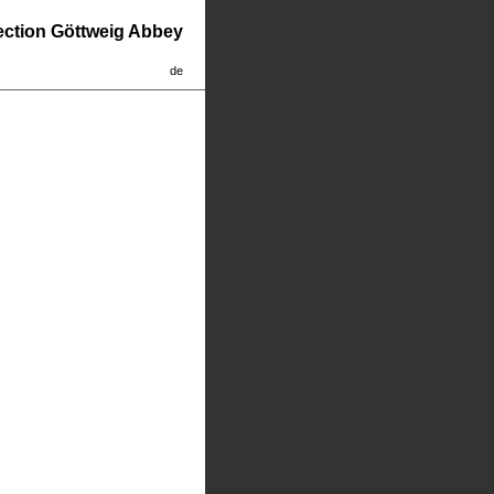
lection Göttweig Abbey
de