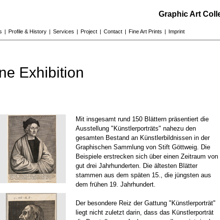
Graphic Art Col
s
|
Profile & History
|
Services
|
Project
|
Contact
|
Fine Art Prints
|
Imprint
ne Exhibition
Mit insgesamt rund 150 Blättern präsentiert die
Ausstellung "Künstlerporträts" nahezu den
gesamten Bestand an Künstlerbildnissen in der
Graphischen Sammlung von Stift Göttweig. Die
Beispiele erstrecken sich über einen Zeitraum von
gut drei Jahrhunderten. Die ältesten Blätter
stammen aus dem späten 15., die jüngsten aus
dem frühen 19. Jahrhundert.
Der besondere Reiz der Gattung "Künstlerporträt"
liegt nicht zuletzt darin, dass das Künstlerporträt