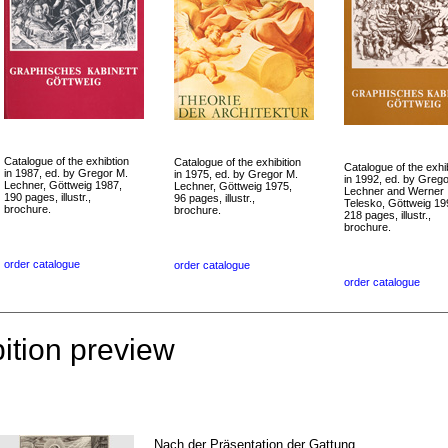
Catalogue of the exhibtion
Catalogue of the exhibition
Catalogue of the exhib
in 1987, ed. by Gregor M.
in 1975, ed. by Gregor M.
in 1992, ed. by Greg
Lechner, Göttweig 1987,
Lechner, Göttweig 1975,
Lechner and Werner
190 pages, illustr.,
96 pages, illustr.,
Telesko, Göttweig 19
brochure.
brochure.
218 pages, illustr.,
brochure.
order catalogue
order catalogue
order catalogue
ition preview
Nach der Präsentation der Gattung