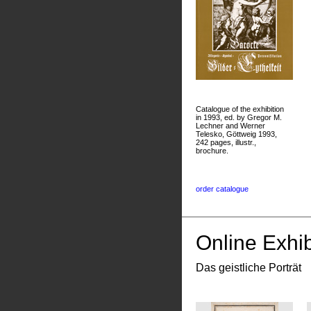
Catalogue of the exhibition
in 1993, ed. by Gregor M.
Lechner and Werner
Telesko, Göttweig 1993,
242 pages, illustr.,
brochure.
order catalogue
Online Exhib
Das geistliche Porträt