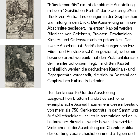
"Künstlerporträts" nimmt die aktuelle Ausstellung
mit dem "Geistlichen Porträt" den zweiten großen
Block von Porträtdarstellungen in der Graphischen
Sammlung in den Blick. Die Ausstellung ist in drei
Abschnitte gegliedert. Im ersten Kapitel werden
Bildnisse von Gelehrten, Prälaten, Provinzialen,
Kloster- und Ordensvorstehern präsentiert. Der
zweite Abschnitt ist Porträtdarstellungen von Erz-,
Fürst- und Fürsterzbischöfen gewidmet, wobei ein
besonderer Schwerpunkt auf den Prälatenbildnisse
der Familie Schönborn liegt. Im dritten Kapitel
schließlich werden die gedruckten Kardinals- und
Papstporträts vorgestellt, die sich im Bestand des
Graphischen Kabinetts befinden.
Bei den knapp 160 für die Ausstellung
ausgewählten Blättern handelt es sich eine
exemplarische Auswahl aus einem Gesamtbestan
von mehr als 750 Klerikerporträts in der Sammlung
Auf Vollständigkeit - sei es in territorialer, sei es in
historischer Hinsicht - wurde bewusst verzichtet.
Vielmehr soll die Ausstellung die Charakteristika
der Gattung veranschaulichen und die Typen und