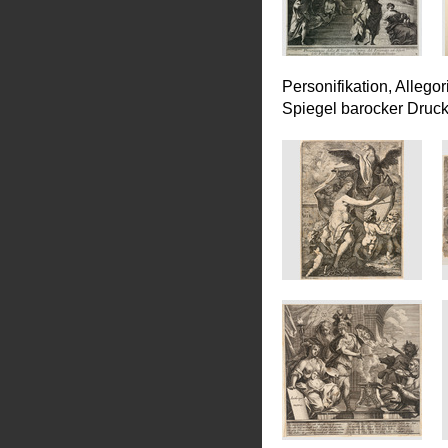
Personifikation, Allego
Spiegel barocker Druc