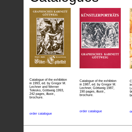
Catalogue of the exhibition
Catalogue of the exhibtion
C
in 1993, ed. by Gregor M.
in 1987, ed. by Gregor M.
i
Lechner and Werner
Lechner, Göttweig 1987,
L
Telesko, Göttweig 1993,
190 pages, illustr.,
9
242 pages, illustr.,
brochure.
b
brochure.
order catalogue
o
order catalogue