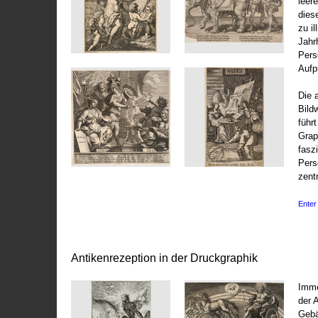
leer
dies
zu il
Jahr
Pers
Aufp
Die 
Bild
führ
Grap
fasz
Pers
zentr
Enter 
Antikenrezeption in der Druckgraphik
Imme
der 
Gebä