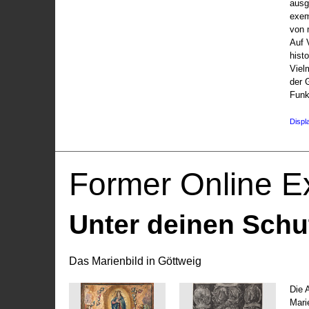
ausg
exem
von 
Auf V
hist
Viel
der 
Funk
Displ
Former Online Ex
Unter deinen Schu
Das Marienbild in Göttweig
Die 
Marie