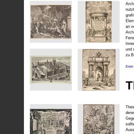
Arch
nutz
graf
Elem
an v
Arch
Fens
Inne
und 
zu B
Enter 
T
Thes
dene
Gege
soll
Auss