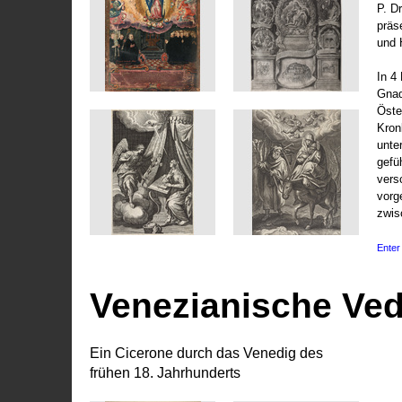
P. D
präs
und 
In 4
Gnad
Öste
Kronl
unte
gefü
vers
vorg
zwis
Enter 
Venezianische Ve
Ein Cicerone durch das Venedig des
frühen 18. Jahrhunderts