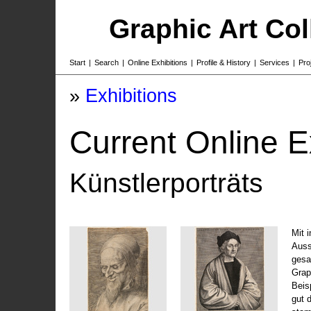
Graphic Art Co
Start
|
Search
|
Online Exhibitions
|
Profile & History
|
Services
|
Pro
»
Exhibitions
Current Online E
Künstlerporträts
Mit 
Auss
gesa
Grap
Beis
gut 