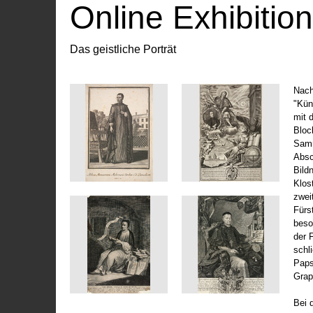
Online Exhibitio
Das geistliche Porträt
Nach
"Kün
mit 
Bloc
Samm
Absc
Bild
Klos
zwei
Fürs
beso
der 
schl
Paps
Grap
Bei 