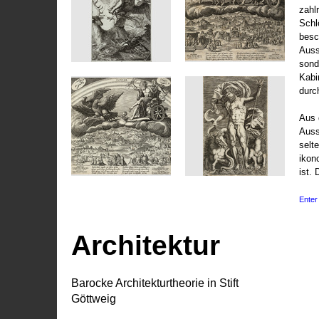
zahl
Schl
besc
Auss
sond
Kabi
durc
Aus 
Auss
selt
ikon
ist. 
Enter 
Architektur
Barocke Architekturtheorie in Stift
Göttweig