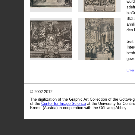
wurd
stie
bloß
Blät
ähnl
den 
Seit 
Inte
beob
gewa
Enter 
© 2002-2012
The digitization of the Graphic Art Collection of the Göttwei
of the
Center for Image Science
at the University for Conti
Krems (Austria) in cooperation with the Göttweig Abbey