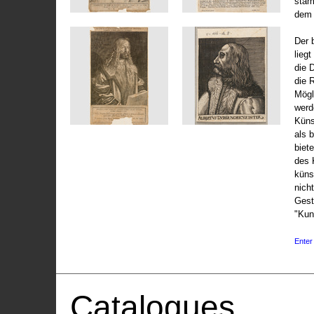
stam
dem 
Der 
liegt
die 
die 
Mögli
werd
Küns
als 
biet
des 
küns
nicht
Gest
"Kun
Enter 
Catalogues