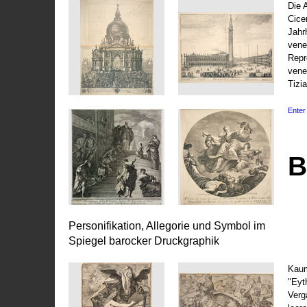
Die 
Cice
Jahr
vene
Repr
vene
Tizi
Enter 
B
Personifikation, Allegorie und Symbol im
Spiegel barocker Druckgraphik
Kaum
"Eyt
Vergä