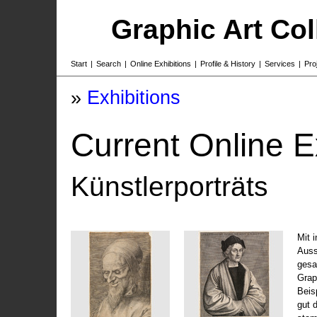
Graphic Art Co
Start
|
Search
|
Online Exhibitions
|
Profile & History
|
Services
|
Pro
»
Exhibitions
Current Online E
Künstlerporträts
Mit 
Auss
gesa
Grap
Beis
gut 