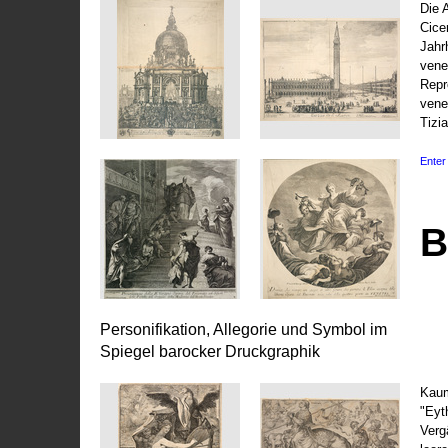
Die 
Cice
Jahr
vene
Repr
vene
Tizi
Enter 
B
Personifikation, Allegorie und Symbol im
Spiegel barocker Druckgraphik
Kaum
"Eyt
Vergä