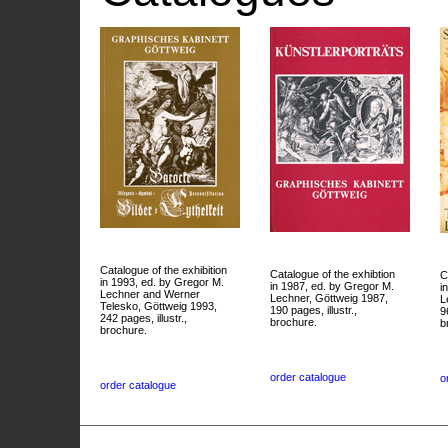
Catalogue of the exhibition
Catalogue of the exhibtion
C
in 1993, ed. by Gregor M.
in 1987, ed. by Gregor M.
i
Lechner and Werner
Lechner, Göttweig 1987,
L
Telesko, Göttweig 1993,
190 pages, illustr.,
9
242 pages, illustr.,
brochure.
b
brochure.
order catalogue
o
order catalogue