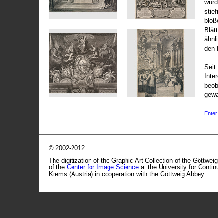
wurd
stie
bloß
Blät
ähnl
den 
Seit 
Inte
beob
gewa
Enter 
© 2002-2012
The digitization of the Graphic Art Collection of the Göttwei
of the
Center for Image Science
at the University for Conti
Krems (Austria) in cooperation with the Göttweig Abbey