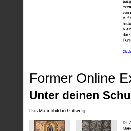
ausg
exem
von 
Auf V
hist
Viel
der 
Funk
Displ
Former Online Ex
Unter deinen Schu
Das Marienbild in Göttweig
Die 
Marie