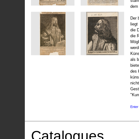
stam
dem 
Der 
liegt
die 
die 
Mögli
werd
Küns
als 
biet
des 
küns
nicht
Gest
"Kun
Enter 
Catalogues