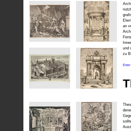
Arch
nutz
graf
Elem
an v
Arch
Fens
Inne
und 
zu B
Enter 
T
Thes
dene
Gege
soll
Auss