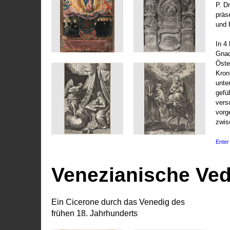
P. D
präs
und 
In 4
Gnad
Öste
Kronl
unte
gefü
vers
vorg
zwis
Enter 
Venezianische Ve
Ein Cicerone durch das Venedig des
frühen 18. Jahrhunderts