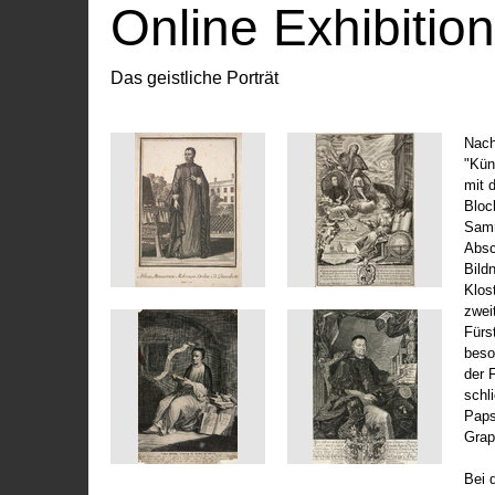
Online Exhibitio
Das geistliche Porträt
Nach
"Kün
mit 
Bloc
Samm
Absc
Bild
Klos
zwei
Fürs
beso
der 
schl
Paps
Grap
Bei 