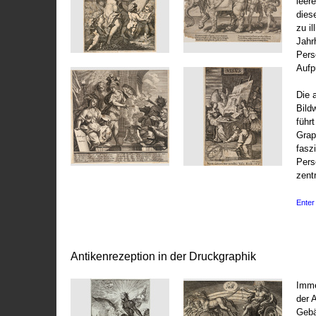
leer
dies
zu il
Jahr
Pers
Aufp
Die 
Bild
führ
Grap
fasz
Pers
zentr
Enter 
Antikenrezeption in der Druckgraphik
Imme
der 
Gebä