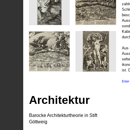
zahl
Schl
besc
Auss
sond
Kabi
durc
Aus 
Auss
selt
ikon
ist. 
Enter 
Architektur
Barocke Architekturtheorie in Stift
Göttweig