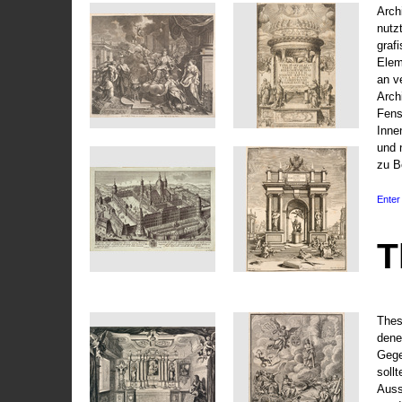
Arch
nutz
graf
Elem
an v
Arch
Fens
Inne
und 
zu B
Enter 
T
Thes
dene
Gege
soll
Auss