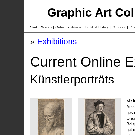
Graphic Art Co
Start
|
Search
|
Online Exhibitions
|
Profile & History
|
Services
|
Pro
»
Exhibitions
Current Online E
Künstlerporträts
Mit 
Auss
gesa
Grap
Beis
gut 