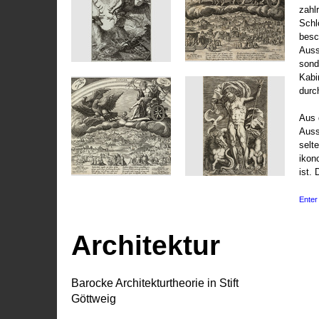
zahl
Schl
besc
Auss
sond
Kabi
durc
Aus 
Auss
selt
ikon
ist. 
Enter 
Architektur
Barocke Architekturtheorie in Stift
Göttweig