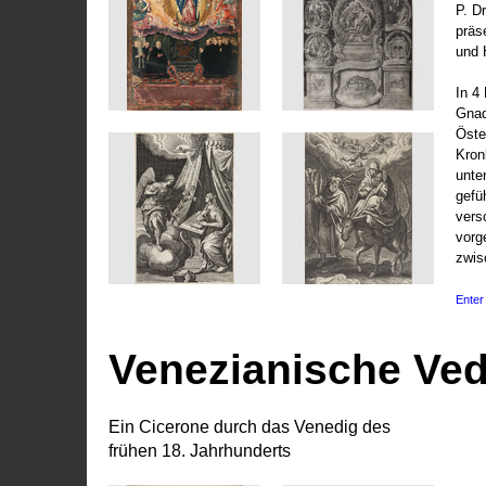
P. D
präs
und 
In 4
Gnad
Öste
Kronl
unte
gefü
vers
vorg
zwis
Enter 
Venezianische Ve
Ein Cicerone durch das Venedig des
frühen 18. Jahrhunderts