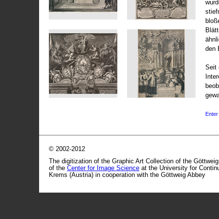
wurd
stie
bloß
Blät
ähnl
den 
Seit 
Inte
beob
gewa
Enter 
© 2002-2012
The digitization of the Graphic Art Collection of the Göttwei
of the
Center for Image Science
at the University for Conti
Krems (Austria) in cooperation with the Göttweig Abbey