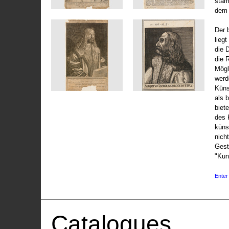
stam
dem 
Der 
liegt
die 
die 
Mögli
werd
Küns
als 
biet
des 
küns
nicht
Gest
"Kun
Enter 
Catalogues