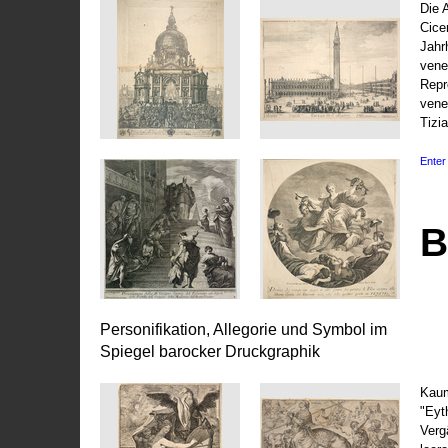
Die 
Cice
Jahr
vene
Repr
vene
Tizi
Enter 
B
Personifikation, Allegorie und Symbol im
Spiegel barocker Druckgraphik
Kaum
"Eyt
Vergä