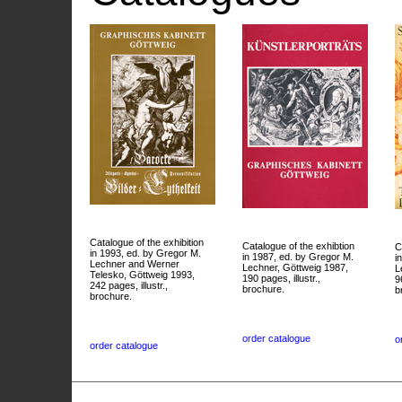
Catalogue of the exhibition
Catalogue of the exhibtion
C
in 1993, ed. by Gregor M.
in 1987, ed. by Gregor M.
i
Lechner and Werner
Lechner, Göttweig 1987,
L
Telesko, Göttweig 1993,
190 pages, illustr.,
9
242 pages, illustr.,
brochure.
b
brochure.
order catalogue
o
order catalogue