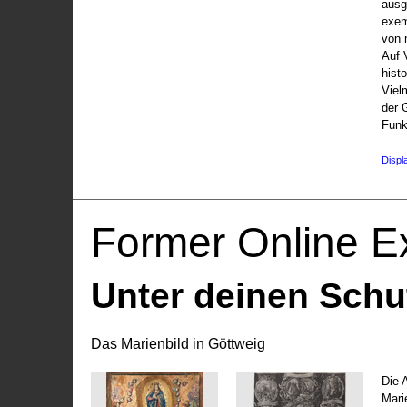
ausg
exem
von 
Auf V
hist
Viel
der 
Funk
Displ
Former Online Ex
Unter deinen Schu
Das Marienbild in Göttweig
Die 
Marie