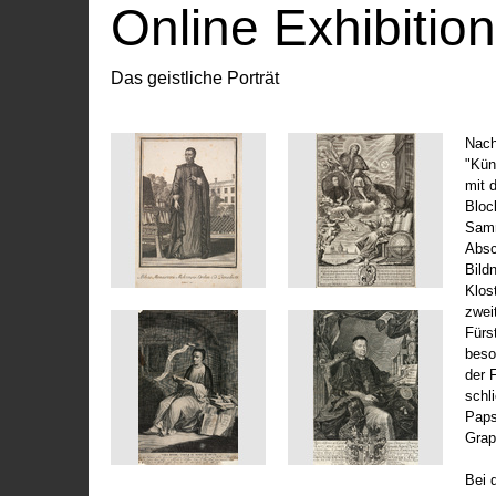
Online Exhibitio
Das geistliche Porträt
Nach
"Kün
mit 
Bloc
Samm
Absc
Bild
Klos
zwei
Fürs
beso
der 
schl
Paps
Grap
Bei 