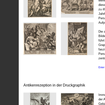
leer
dies
zu il
Jahr
Pers
Aufp
Die 
Bild
führ
Grap
fasz
Pers
zentr
Enter 
Antikenrezeption in der Druckgraphik
Imme
der 
Gebä