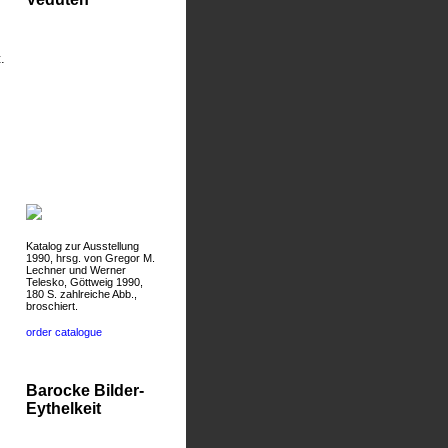
.
Katalog zur Ausstellung
1990, hrsg. von Gregor M.
Lechner und Werner
Telesko, Göttweig 1990,
180 S. zahlreiche Abb.,
broschiert.
order catalogue
Barocke Bilder-
Eythelkeit