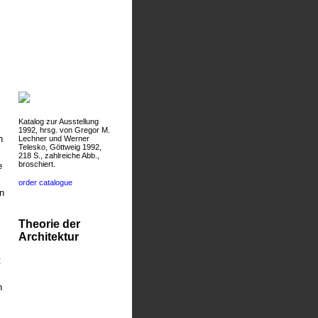
Katalog zur Ausstellung
1992, hrsg. von Gregor M.
n
Lechner und Werner
Telesko, Göttweig 1992,
218 S., zahlreiche Abb.,
broschiert.
e
order catalogue
n
Theorie der
Architektur
t
h