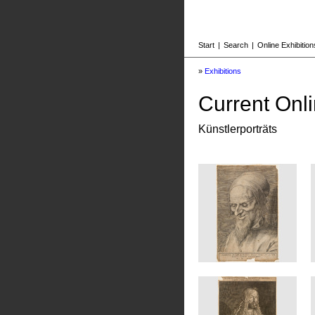
Start
|
Search
|
Online Exhibition
»
Exhibitions
Current Onli
Künstlerporträts