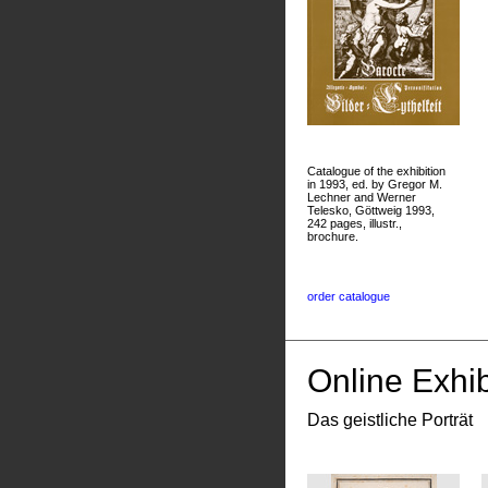
Catalogue of the exhibition
in 1993, ed. by Gregor M.
Lechner and Werner
Telesko, Göttweig 1993,
242 pages, illustr.,
brochure.
order catalogue
Online Exhib
Das geistliche Porträt