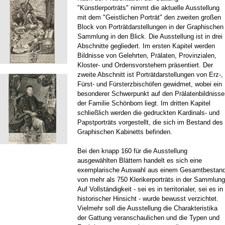
"Künstlerporträts" nimmt die aktuelle Ausstellung
mit dem "Geistlichen Porträt" den zweiten großen
Block von Porträtdarstellungen in der Graphischen
Sammlung in den Blick. Die Ausstellung ist in drei
Abschnitte gegliedert. Im ersten Kapitel werden
Bildnisse von Gelehrten, Prälaten, Provinzialen,
Kloster- und Ordensvorstehern präsentiert. Der
zweite Abschnitt ist Porträtdarstellungen von Erz-,
Fürst- und Fürsterzbischöfen gewidmet, wobei ein
besonderer Schwerpunkt auf den Prälatenbildnisse
der Familie Schönborn liegt. Im dritten Kapitel
schließlich werden die gedruckten Kardinals- und
Papstporträts vorgestellt, die sich im Bestand des
Graphischen Kabinetts befinden.
Bei den knapp 160 für die Ausstellung
ausgewählten Blättern handelt es sich eine
exemplarische Auswahl aus einem Gesamtbestan
von mehr als 750 Klerikerporträts in der Sammlung
Auf Vollständigkeit - sei es in territorialer, sei es in
historischer Hinsicht - wurde bewusst verzichtet.
Vielmehr soll die Ausstellung die Charakteristika
der Gattung veranschaulichen und die Typen und