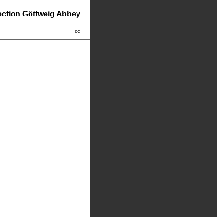
lection Göttweig Abbey
de