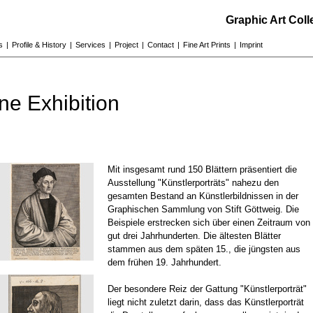
Graphic Art Col
s
|
Profile & History
|
Services
|
Project
|
Contact
|
Fine Art Prints
|
Imprint
ne Exhibition
Mit insgesamt rund 150 Blättern präsentiert die
Ausstellung "Künstlerporträts" nahezu den
gesamten Bestand an Künstlerbildnissen in der
Graphischen Sammlung von Stift Göttweig. Die
Beispiele erstrecken sich über einen Zeitraum von
gut drei Jahrhunderten. Die ältesten Blätter
stammen aus dem späten 15., die jüngsten aus
dem frühen 19. Jahrhundert.
Der besondere Reiz der Gattung "Künstlerporträt"
liegt nicht zuletzt darin, dass das Künstlerporträt