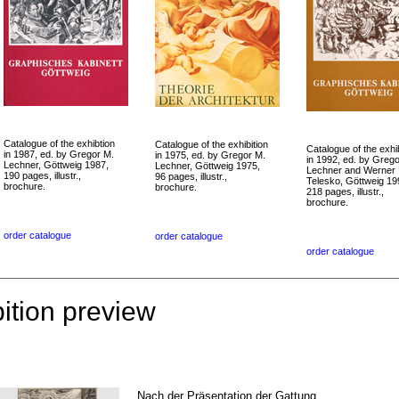
Catalogue of the exhibtion
Catalogue of the exhibition
Catalogue of the exhib
in 1987, ed. by Gregor M.
in 1975, ed. by Gregor M.
in 1992, ed. by Greg
Lechner, Göttweig 1987,
Lechner, Göttweig 1975,
Lechner and Werner
190 pages, illustr.,
96 pages, illustr.,
Telesko, Göttweig 19
brochure.
brochure.
218 pages, illustr.,
brochure.
order catalogue
order catalogue
order catalogue
ition preview
Nach der Präsentation der Gattung