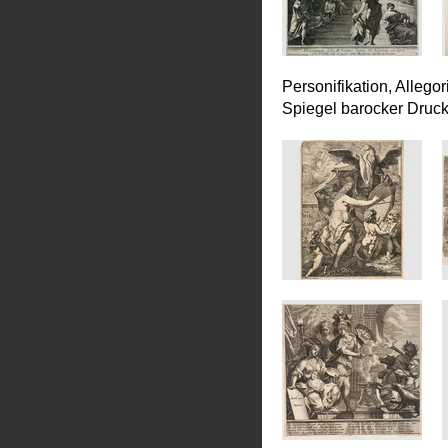
Personifikation, Allego
Spiegel barocker Druc