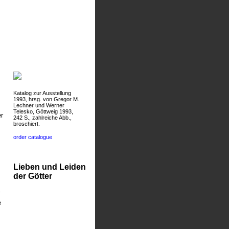
Katalog zur Ausstellung
1993, hrsg. von Gregor M.
Lechner und Werner
Telesko, Göttweig 1993,
r
242 S., zahlreiche Abb.,
broschiert.
order catalogue
Lieben und Leiden
der Götter
e