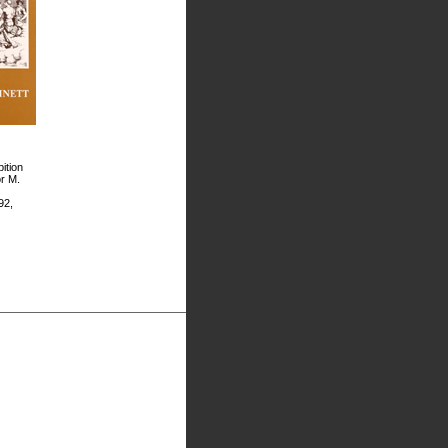
ition
or M.
92,