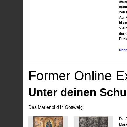
ausg
exem
von 
Auf V
hist
Viel
der 
Funk
Displ
Former Online Ex
Unter deinen Schu
Das Marienbild in Göttweig
Die 
Marie