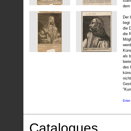
stam
dem 
Der 
liegt
die 
die 
Mögli
werd
Küns
als 
biet
des 
küns
nicht
Gest
"Kun
Enter 
Catalogues