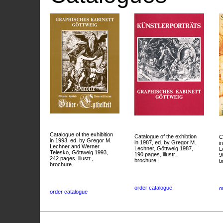
Catalogue of the exhibition
Catalogue of the exhibtion
C
in 1993, ed. by Gregor M.
in 1987, ed. by Gregor M.
i
Lechner and Werner
Lechner, Göttweig 1987,
L
Telesko, Göttweig 1993,
190 pages, illustr.,
9
242 pages, illustr.,
brochure.
b
brochure.
order catalogue
o
order catalogue