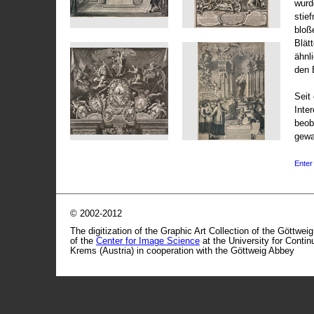
wurd
stie
bloß
Blät
ähnl
den 
Seit 
Inte
beob
gewa
Enter 
© 2002-2012
The digitization of the Graphic Art Collection of the Göttwei
of the
Center for Image Science
at the University for Conti
Krems (Austria) in cooperation with the Göttweig Abbey