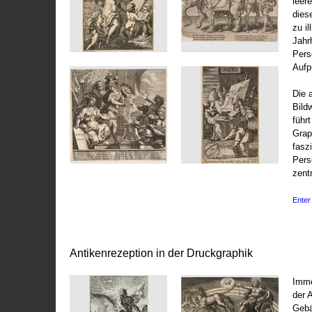
leer
dies
zu il
Jahr
Pers
Aufp
Die 
Bild
führ
Grap
fasz
Pers
zentr
Enter 
Antikenrezeption in der Druckgraphik
Imme
der 
Gebä