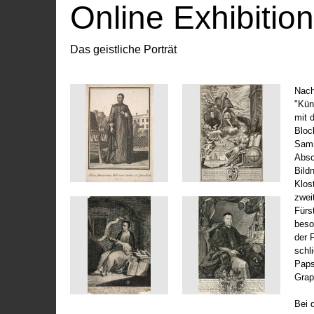
Online Exhibitio
Das geistliche Porträt
Nach
"Kün
mit 
Bloc
Samm
Absc
Bild
Klos
zwei
Fürs
beso
der 
schl
Paps
Grap
Bei 