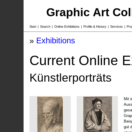
Graphic Art Co
Start
|
Search
|
Online Exhibitions
|
Profile & History
|
Services
|
Pro
»
Exhibitions
Current Online E
Künstlerporträts
Mit 
Auss
gesa
Grap
Beis
gut 