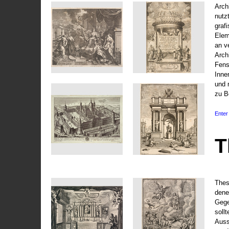
Arch
nutz
graf
Elem
an v
Arch
Fens
Inne
und 
zu B
Enter 
T
Thes
dene
Gege
soll
Auss