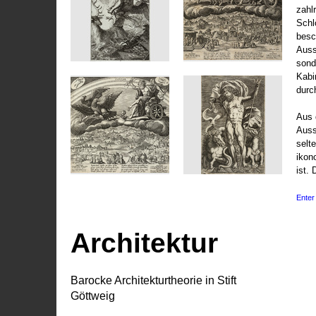
zahl
Schl
besc
Auss
sond
Kabi
durc
Aus 
Auss
selt
ikon
ist. 
Enter 
Architektur
Barocke Architekturtheorie in Stift
Göttweig