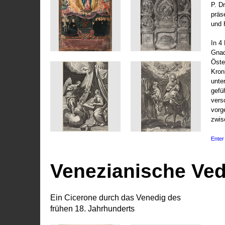
P. D
präs
und 
In 4
Gnad
Öste
Kronl
unte
gefü
vers
vorg
zwis
Enter 
Venezianische Ve
Ein Cicerone durch das Venedig des
frühen 18. Jahrhunderts