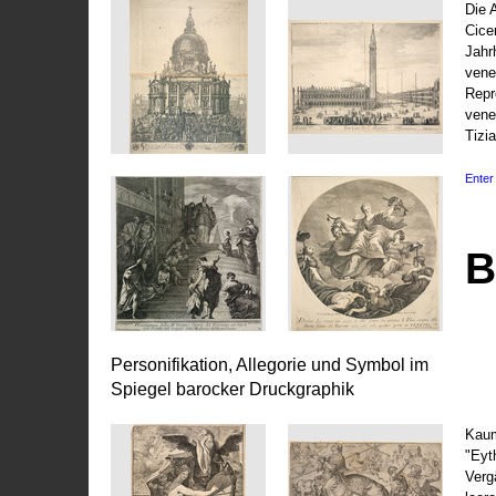
Die 
Cice
Jahr
vene
Repr
vene
Tizi
Enter 
B
Personifikation, Allegorie und Symbol im
Spiegel barocker Druckgraphik
Kaum
"Eyt
Vergä