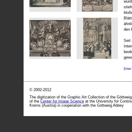
wurd
stie
bloß
Blät
ähnl
den 
Seit 
Inte
beob
gewa
Enter 
© 2002-2012
The digitization of the Graphic Art Collection of the Göttwei
of the
Center for Image Science
at the University for Conti
Krems (Austria) in cooperation with the Göttweig Abbey