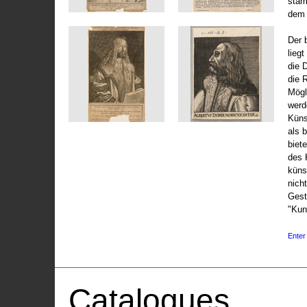
stam
dem 
Der 
liegt
die 
die 
Mögli
werd
Küns
als 
biet
des 
küns
nicht
Gest
"Kun
Enter 
Catalogues