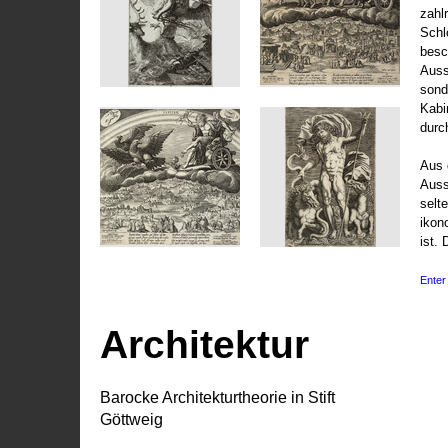
zahl
Schl
besc
Auss
sond
Kabi
durc
Aus 
Auss
selt
ikon
ist. 
Enter 
Architektur
Barocke Architekturtheorie in Stift
Göttweig