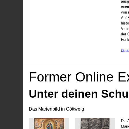
ausg
exem
von 
Auf V
hist
Viel
der 
Funk
Displ
Former Online Ex
Unter deinen Schu
Das Marienbild in Göttweig
Die 
Marie