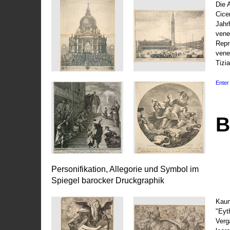
Die 
Cice
Jahr
vene
Repr
vene
Tizi
Enter 
B
Personifikation, Allegorie und Symbol im
Spiegel barocker Druckgraphik
Kaum
"Eyt
Vergä