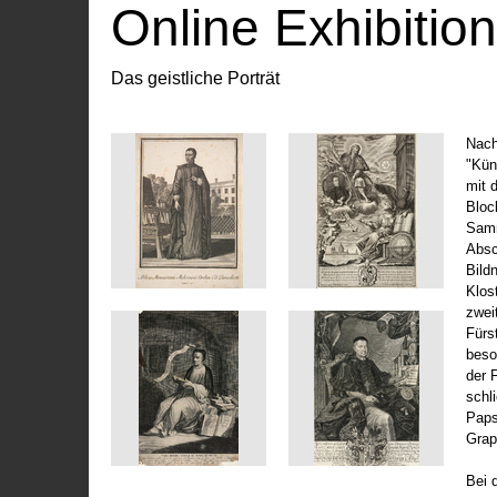
Online Exhibitio
Das geistliche Porträt
Nach
"Kün
mit 
Bloc
Samm
Absc
Bild
Klos
zwei
Fürs
beso
der 
schl
Paps
Grap
Bei 