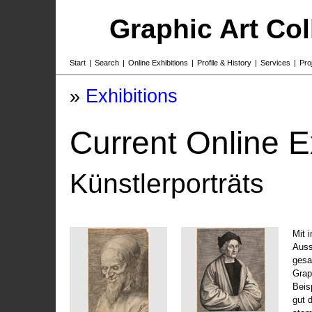
Graphic Art Co
Start
|
Search
|
Online Exhibitions
|
Profile & History
|
Services
|
Pro
»
Exhibitions
Current Online E
Künstlerporträts
Mit 
Auss
gesa
Grap
Beis
gut 