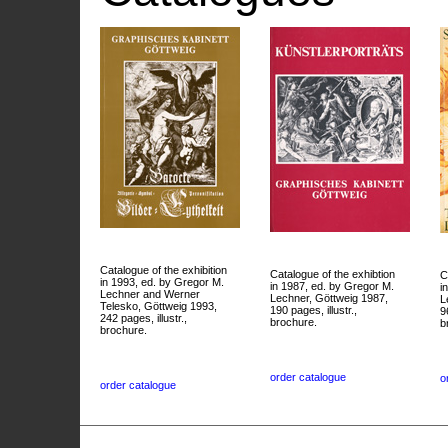
Catalogue of the exhibition
Catalogue of the exhibtion
C
in 1993, ed. by Gregor M.
in 1987, ed. by Gregor M.
i
Lechner and Werner
Lechner, Göttweig 1987,
L
Telesko, Göttweig 1993,
190 pages, illustr.,
9
242 pages, illustr.,
brochure.
b
brochure.
order catalogue
o
order catalogue