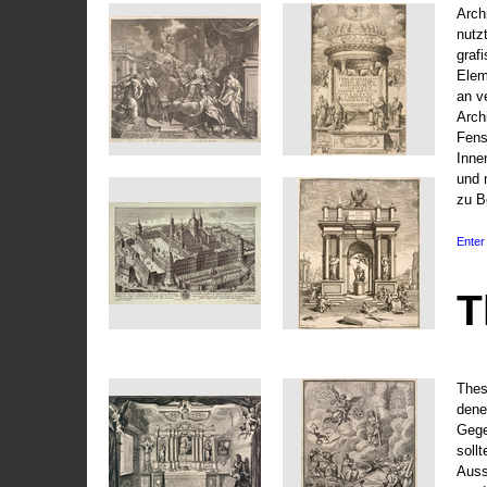
Arch
nutz
graf
Elem
an v
Arch
Fens
Inne
und 
zu B
Enter 
T
Thes
dene
Gege
soll
Auss