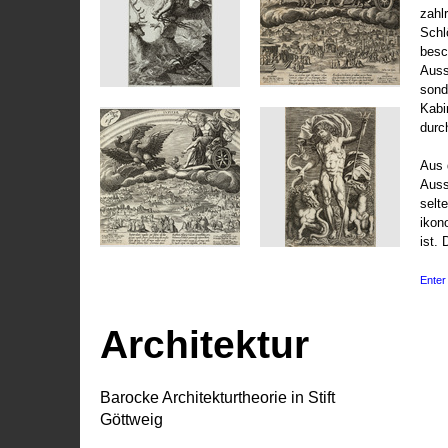
zahl
Schl
besc
Auss
sond
Kabi
durc
Aus 
Auss
selt
ikon
ist. 
Enter 
Architektur
Barocke Architekturtheorie in Stift
Göttweig