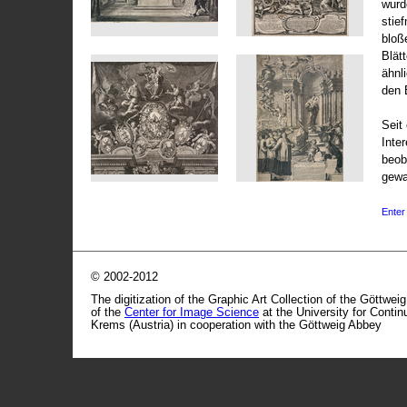
wurd
stie
bloß
Blät
ähnl
den 
Seit 
Inte
beob
gewa
Enter 
© 2002-2012
The digitization of the Graphic Art Collection of the Göttwei
of the
Center for Image Science
at the University for Conti
Krems (Austria) in cooperation with the Göttweig Abbey