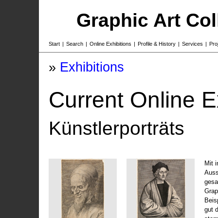
Graphic Art Co
Start
|
Search
|
Online Exhibitions
|
Profile & History
|
Services
|
Pro
»
Exhibitions
Current Online E
Künstlerporträts
Mit 
Auss
gesa
Grap
Beis
gut 