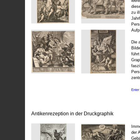
leer
dies
zu il
Jahr
Pers
Aufp
Die 
Bild
führ
Grap
fasz
Pers
zentr
Enter 
Antikenrezeption in der Druckgraphik
Imme
der 
Gebä