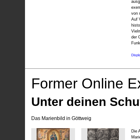
ausg
exem
von 
Auf V
hist
Viel
der 
Funk
Displ
Former Online Ex
Unter deinen Schu
Das Marienbild in Göttweig
Die 
Marie