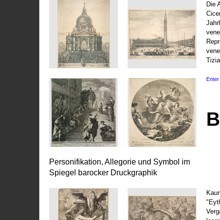
Die 
Cice
Jahr
vene
Repr
vene
Tizi
Enter 
B
Personifikation, Allegorie und Symbol im
Spiegel barocker Druckgraphik
Kaum
"Eyt
Vergä