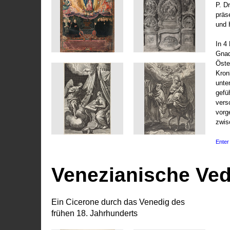
P. D
präs
und 
In 4
Gnad
Öste
Kronl
unte
gefü
vers
vorg
zwis
Enter 
Venezianische Ve
Ein Cicerone durch das Venedig des
frühen 18. Jahrhunderts