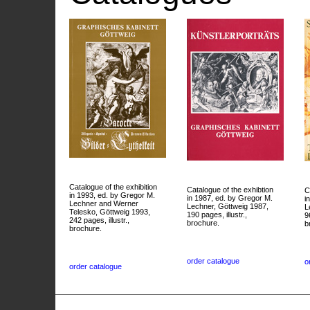
Catalogue of the exhibition
Catalogue of the exhibtion
C
in 1993, ed. by Gregor M.
in 1987, ed. by Gregor M.
i
Lechner and Werner
Lechner, Göttweig 1987,
L
Telesko, Göttweig 1993,
190 pages, illustr.,
9
242 pages, illustr.,
brochure.
b
brochure.
order catalogue
o
order catalogue