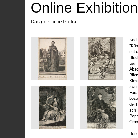
Online Exhibitio
Das geistliche Porträt
Nach
"Kün
mit 
Bloc
Samm
Absc
Bild
Klos
zwei
Fürs
beso
der 
schl
Paps
Grap
Bei 