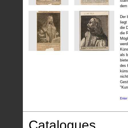
stam
dem 
Der 
liegt
die 
die 
Mögli
werd
Küns
als 
biet
des 
küns
nicht
Gest
"Kun
Enter 
Catalogues