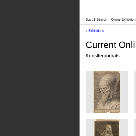
Start
|
Search
|
Online Exhibition
»
Exhibitions
Current Onli
Künstlerporträts