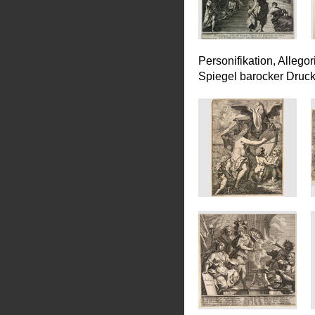
Personifikation, Allego
Spiegel barocker Druc