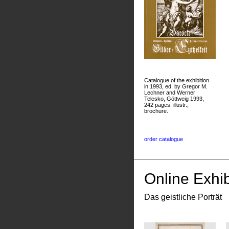
Catalogue of the exhibition
in 1993, ed. by Gregor M.
Lechner and Werner
Telesko, Göttweig 1993,
242 pages, illustr.,
brochure.
order catalogue
Online Exhib
Das geistliche Porträt