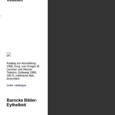
.
Katalog zur Ausstellung
1990, hrsg. von Gregor M.
Lechner und Werner
Telesko, Göttweig 1990,
180 S. zahlreiche Abb.,
broschiert.
order catalogue
Barocke Bilder-
Eythelkeit