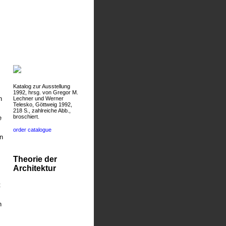
Katalog zur Ausstellung
1992, hrsg. von Gregor M.
n
Lechner und Werner
Telesko, Göttweig 1992,
218 S., zahlreiche Abb.,
broschiert.
e
order catalogue
n
Theorie der
Architektur
t
h