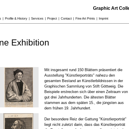
Graphic Art Col
s
|
Profile & History
|
Services
|
Project
|
Contact
|
Fine Art Prints
|
Imprint
ne Exhibition
Mit insgesamt rund 150 Blättern präsentiert die
Ausstellung "Künstlerporträts" nahezu den
gesamten Bestand an Künstlerbildnissen in der
Graphischen Sammlung von Stift Göttweig. Die
Beispiele erstrecken sich über einen Zeitraum von
gut drei Jahrhunderten. Die ältesten Blätter
stammen aus dem späten 15., die jüngsten aus
dem frühen 19. Jahrhundert.
Der besondere Reiz der Gattung "Künstlerporträt"
liegt nicht zuletzt darin, dass das Künstlerporträt