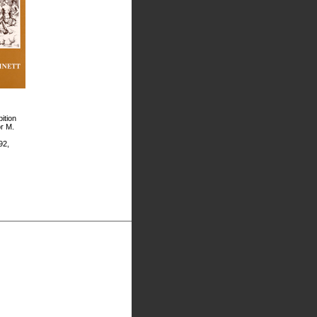
ition
or M.
92,