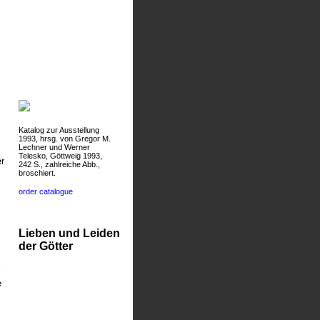
Katalog zur Ausstellung
1993, hrsg. von Gregor M.
Lechner und Werner
Telesko, Göttweig 1993,
r
242 S., zahlreiche Abb.,
broschiert.
order catalogue
Lieben und Leiden
der Götter
e