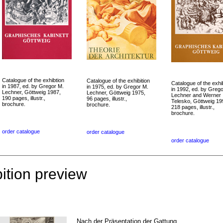
Catalogue of the exhibtion
Catalogue of the exhibition
Catalogue of the exhib
in 1987, ed. by Gregor M.
in 1975, ed. by Gregor M.
in 1992, ed. by Greg
Lechner, Göttweig 1987,
Lechner, Göttweig 1975,
Lechner and Werner
190 pages, illustr.,
96 pages, illustr.,
Telesko, Göttweig 19
brochure.
brochure.
218 pages, illustr.,
brochure.
order catalogue
order catalogue
order catalogue
ition preview
Nach der Präsentation der Gattung