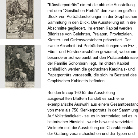
"Künstlerporträts" nimmt die aktuelle Ausstellung
mit dem "Geistlichen Porträt" den zweiten großen
Block von Porträtdarstellungen in der Graphischen
Sammlung in den Blick. Die Ausstellung ist in drei
Abschnitte gegliedert. Im ersten Kapitel werden
Bildnisse von Gelehrten, Prälaten, Provinzialen,
Kloster- und Ordensvorstehern präsentiert. Der
zweite Abschnitt ist Porträtdarstellungen von Erz-,
Fürst- und Fürsterzbischöfen gewidmet, wobei ein
besonderer Schwerpunkt auf den Prälatenbildnisse
der Familie Schönborn liegt. Im dritten Kapitel
schließlich werden die gedruckten Kardinals- und
Papstporträts vorgestellt, die sich im Bestand des
Graphischen Kabinetts befinden.
Bei den knapp 160 für die Ausstellung
ausgewählten Blättern handelt es sich eine
exemplarische Auswahl aus einem Gesamtbestan
von mehr als 750 Klerikerporträts in der Sammlung
Auf Vollständigkeit - sei es in territorialer, sei es in
historischer Hinsicht - wurde bewusst verzichtet.
Vielmehr soll die Ausstellung die Charakteristika
der Gattung veranschaulichen und die Typen und