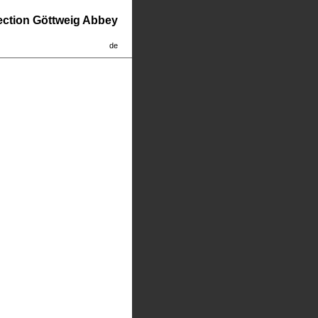
lection Göttweig Abbey
de