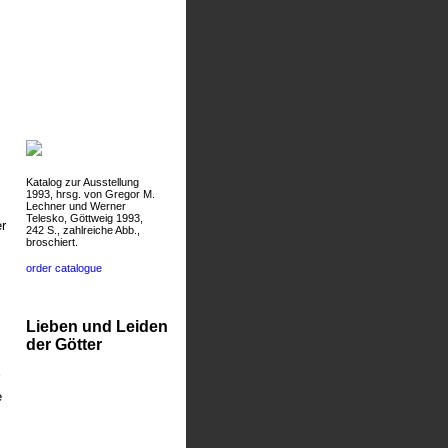
Katalog zur Ausstellung
1993, hrsg. von Gregor M.
Lechner und Werner
Telesko, Göttweig 1993,
r
242 S., zahlreiche Abb.,
broschiert.
order catalogue
Lieben und Leiden
der Götter
e