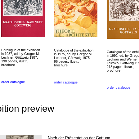
Catalogue of the exhibtion
Catalogue of the exhibition
Catalogue of the exhib
in 1987, ed. by Gregor M.
in 1975, ed. by Gregor M.
in 1992, ed. by Greg
Lechner, Göttweig 1987,
Lechner, Göttweig 1975,
Lechner and Werner
190 pages, illustr.,
96 pages, illustr.,
Telesko, Göttweig 19
brochure.
brochure.
218 pages, illustr.,
brochure.
order catalogue
order catalogue
order catalogue
ition preview
Nach der Präsentation der Gattung