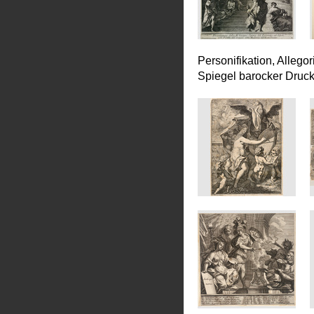
Personifikation, Allego
Spiegel barocker Druc