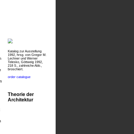
Katalog zur Ausstellung
1992, hrsg. von Gregor M.
n
Lechner und Werner
Telesko, Göttweig 1992,
218 S., zahlreiche Abb.,
broschiert.
e
order catalogue
n
Theorie der
Architektur
t
h