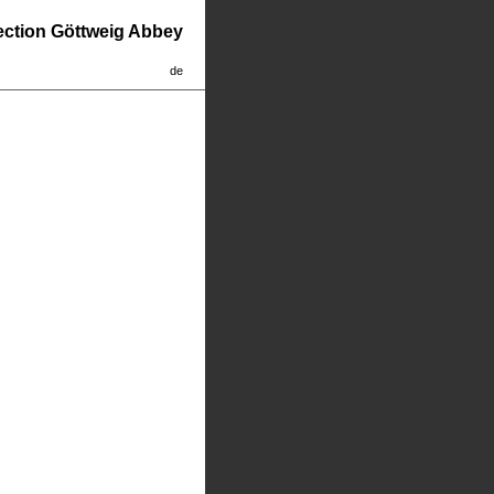
lection Göttweig Abbey
de