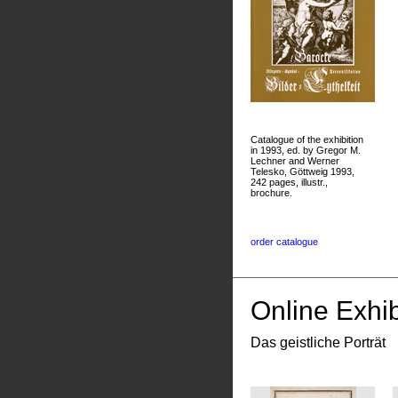
Catalogue of the exhibition
in 1993, ed. by Gregor M.
Lechner and Werner
Telesko, Göttweig 1993,
242 pages, illustr.,
brochure.
order catalogue
Online Exhib
Das geistliche Porträt