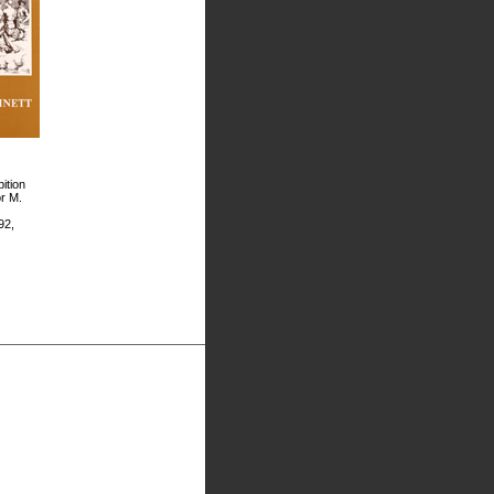
ition
or M.
92,