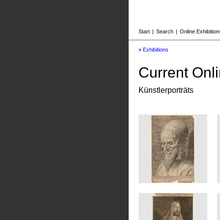
Start
|
Search
|
Online Exhibition
»
Exhibitions
Current Onli
Künstlerporträts