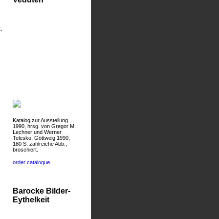
.
Katalog zur Ausstellung
1990, hrsg. von Gregor M.
Lechner und Werner
Telesko, Göttweig 1990,
180 S. zahlreiche Abb.,
broschiert.
order catalogue
Barocke Bilder-
Eythelkeit