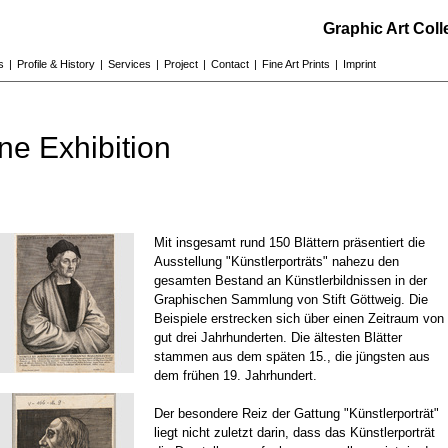
Graphic Art Col
s
|
Profile & History
|
Services
|
Project
|
Contact
|
Fine Art Prints
|
Imprint
ne Exhibition
Mit insgesamt rund 150 Blättern präsentiert die
Ausstellung "Künstlerporträts" nahezu den
gesamten Bestand an Künstlerbildnissen in der
Graphischen Sammlung von Stift Göttweig. Die
Beispiele erstrecken sich über einen Zeitraum von
gut drei Jahrhunderten. Die ältesten Blätter
stammen aus dem späten 15., die jüngsten aus
dem frühen 19. Jahrhundert.
Der besondere Reiz der Gattung "Künstlerporträt"
liegt nicht zuletzt darin, dass das Künstlerporträt