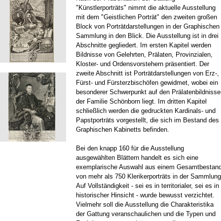
"Künstlerporträts" nimmt die aktuelle Ausstellung
mit dem "Geistlichen Porträt" den zweiten großen
Block von Porträtdarstellungen in der Graphischen
Sammlung in den Blick. Die Ausstellung ist in drei
Abschnitte gegliedert. Im ersten Kapitel werden
Bildnisse von Gelehrten, Prälaten, Provinzialen,
Kloster- und Ordensvorstehern präsentiert. Der
zweite Abschnitt ist Porträtdarstellungen von Erz-,
Fürst- und Fürsterzbischöfen gewidmet, wobei ein
besonderer Schwerpunkt auf den Prälatenbildnisse
der Familie Schönborn liegt. Im dritten Kapitel
schließlich werden die gedruckten Kardinals- und
Papstporträts vorgestellt, die sich im Bestand des
Graphischen Kabinetts befinden.
Bei den knapp 160 für die Ausstellung
ausgewählten Blättern handelt es sich eine
exemplarische Auswahl aus einem Gesamtbestan
von mehr als 750 Klerikerporträts in der Sammlung
Auf Vollständigkeit - sei es in territorialer, sei es in
historischer Hinsicht - wurde bewusst verzichtet.
Vielmehr soll die Ausstellung die Charakteristika
der Gattung veranschaulichen und die Typen und