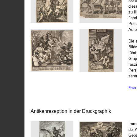
leer
dies
zu il
Jahr
Pers
Aufp
Die 
Bild
führ
Grap
fasz
Pers
zentr
Enter 
Antikenrezeption in der Druckgraphik
Imme
der 
Gebä