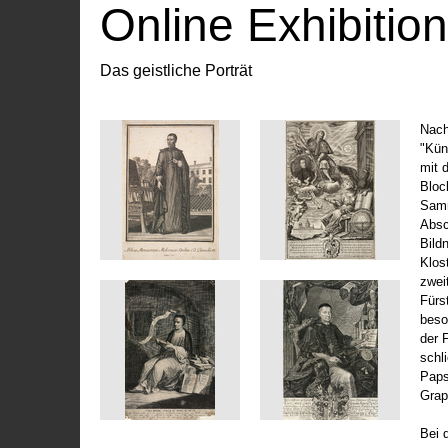
Online Exhibitio
Das geistliche Porträt
Nach
"Kün
mit 
Bloc
Samm
Absc
Bild
Klos
zwei
Fürs
beso
der 
schl
Paps
Grap
Bei 