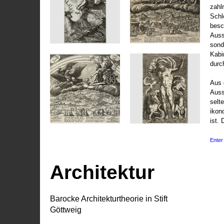
zahl
Schl
besc
Auss
sond
Kabi
durc
Aus 
Auss
selt
ikon
ist. 
Enter 
Architektur
Barocke Architekturtheorie in Stift
Göttweig