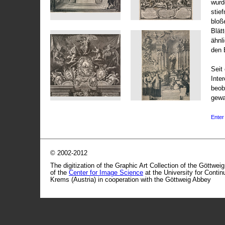
wurd
stie
bloß
Blät
ähnl
den 
Seit 
Inte
beob
gewa
Enter 
© 2002-2012
The digitization of the Graphic Art Collection of the Göttwei
of the
Center for Image Science
at the University for Conti
Krems (Austria) in cooperation with the Göttweig Abbey