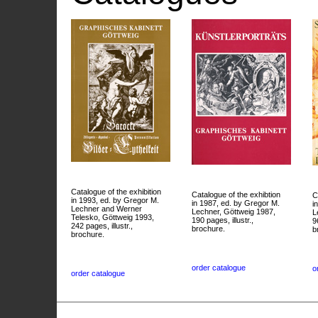
Catalogue of the exhibition
Catalogue of the exhibtion
C
in 1993, ed. by Gregor M.
in 1987, ed. by Gregor M.
i
Lechner and Werner
Lechner, Göttweig 1987,
L
Telesko, Göttweig 1993,
190 pages, illustr.,
9
242 pages, illustr.,
brochure.
b
brochure.
order catalogue
o
order catalogue