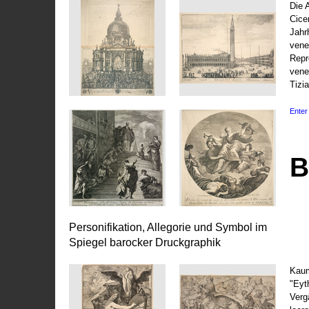
Die 
Cice
Jahr
vene
Repr
vene
Tizi
Enter 
B
Personifikation, Allegorie und Symbol im
Spiegel barocker Druckgraphik
Kaum
"Eyt
Vergä