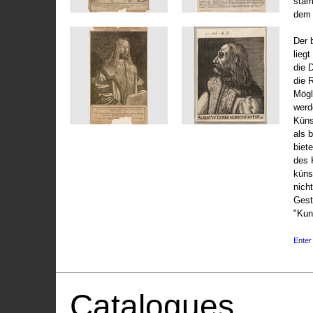
stam
dem 
Der 
liegt
die 
die 
Mögli
werd
Küns
als 
biet
des 
küns
nicht
Gest
"Kun
Enter 
Catalogues