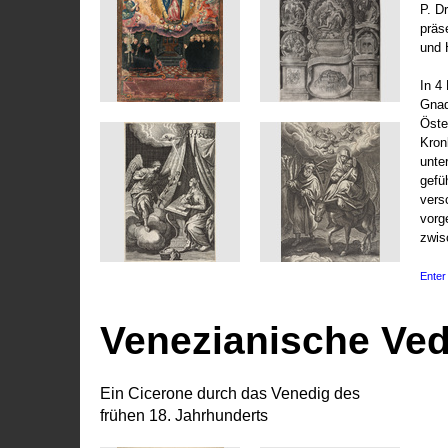
P. D
präs
und 
In 4
Gnad
Öste
Kronl
unte
gefü
vers
vorg
zwis
Enter 
Venezianische Ve
Ein Cicerone durch das Venedig des
frühen 18. Jahrhunderts