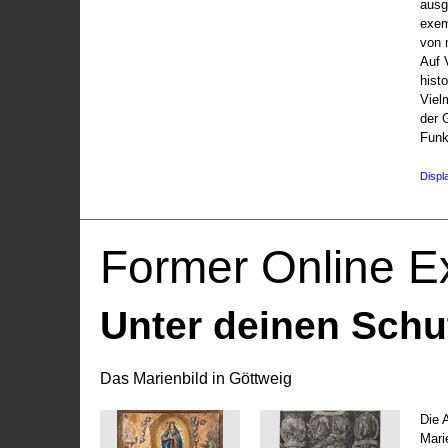
ausg
exem
von 
Auf V
hist
Viel
der 
Funk
Displ
Former Online Ex
Unter deinen Schu
Das Marienbild in Göttweig
Die 
Marie