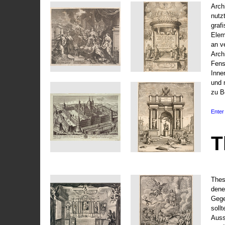
Arch
nutz
graf
Elem
an v
Arch
Fens
Inne
und 
zu B
Enter 
T
Thes
dene
Gege
soll
Auss