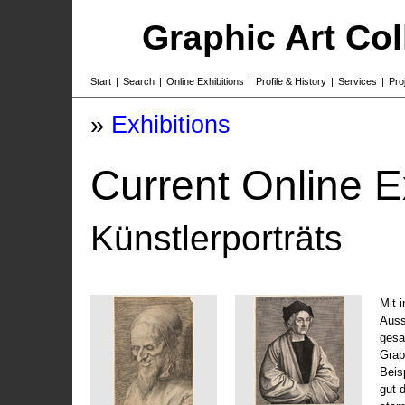
Graphic Art Co
Start
|
Search
|
Online Exhibitions
|
Profile & History
|
Services
|
Pro
»
Exhibitions
Current Online E
Künstlerporträts
Mit 
Auss
gesa
Grap
Beis
gut 