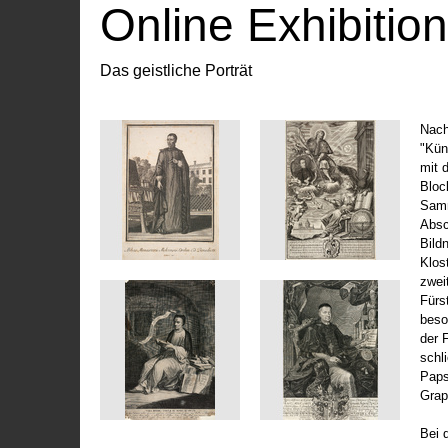
Online Exhibitio
Das geistliche Porträt
Nach
"Kün
mit 
Bloc
Samm
Absc
Bild
Klos
zwei
Fürs
beso
der 
schl
Paps
Grap
Bei 