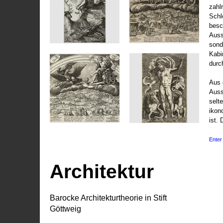
zahl
Schl
besc
Auss
sond
Kabi
durc
Aus 
Auss
selt
ikon
ist. 
Enter 
Architektur
Barocke Architekturtheorie in Stift
Göttweig