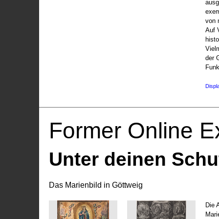
ausg
exem
von 
Auf V
hist
Viel
der 
Funk
Displ
Former Online Ex
Unter deinen Schu
Das Marienbild in Göttweig
Die 
Marie