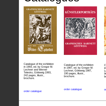
Catalogue of the exhibition
Catalogue of the exhibtion
C
in 1993, ed. by Gregor M.
in 1987, ed. by Gregor M.
i
Lechner and Werner
Lechner, Göttweig 1987,
L
Telesko, Göttweig 1993,
190 pages, illustr.,
9
242 pages, illustr.,
brochure.
b
brochure.
order catalogue
o
order catalogue