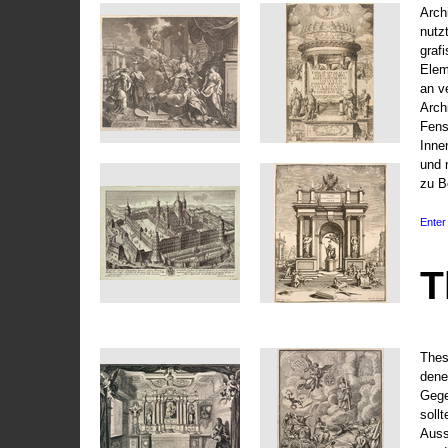
Arch
nutz
graf
Elem
an v
Arch
Fens
Inne
und 
zu B
Enter 
T
Thes
dene
Gege
soll
Auss