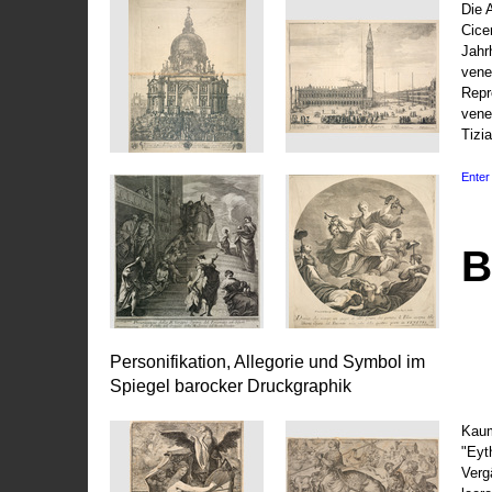
Die 
Cice
Jahr
vene
Repr
vene
Tizi
Enter 
B
Personifikation, Allegorie und Symbol im
Spiegel barocker Druckgraphik
Kaum
"Eyt
Vergä