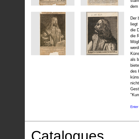
stam
dem 
Der 
liegt
die 
die 
Mögli
werd
Küns
als 
biet
des 
küns
nicht
Gest
"Kun
Enter 
Catalogues