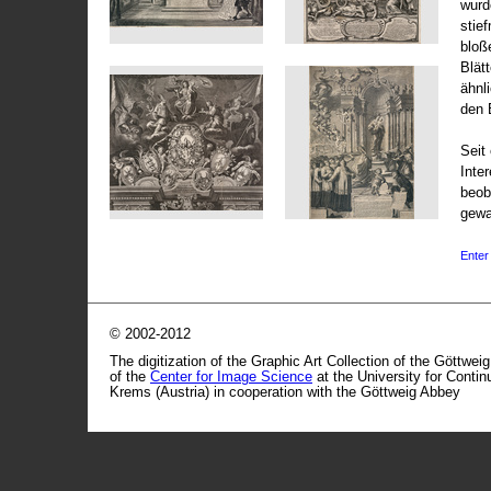
wurd
stie
bloß
Blät
ähnl
den 
Seit 
Inte
beob
gewa
Enter 
© 2002-2012
The digitization of the Graphic Art Collection of the Göttwei
of the
Center for Image Science
at the University for Conti
Krems (Austria) in cooperation with the Göttweig Abbey