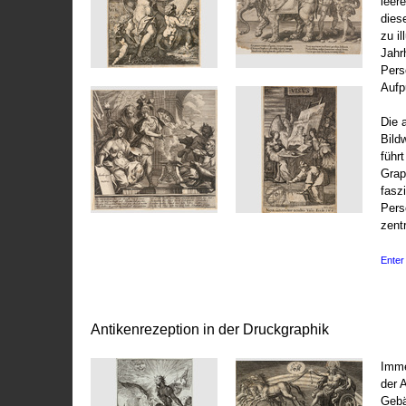
leer
dies
zu il
Jahr
Pers
Aufp
Die 
Bild
führ
Grap
fasz
Pers
zentr
Enter 
Antikenrezeption in der Druckgraphik
Imme
der 
Gebä