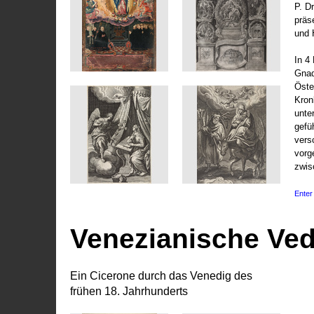
P. D
präs
und 
In 4
Gnad
Öste
Kronl
unte
gefü
vers
vorg
zwis
Enter 
Venezianische Ve
Ein Cicerone durch das Venedig des
frühen 18. Jahrhunderts