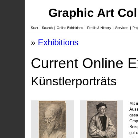
Graphic Art Co
Start
|
Search
|
Online Exhibitions
|
Profile & History
|
Services
|
Pro
»
Exhibitions
Current Online E
Künstlerporträts
Mit 
Auss
gesa
Grap
Beis
gut 