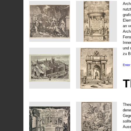
Arch
nutz
graf
Elem
an v
Arch
Fens
Inne
und 
zu B
Enter 
T
Thes
dene
Gege
soll
Auss