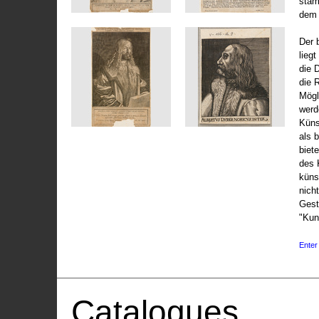
stam
dem 
Der 
liegt
die 
die 
Mögli
werd
Küns
als 
biet
des 
küns
nicht
Gest
"Kun
Enter 
Catalogues