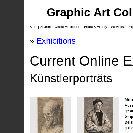
Graphic Art Co
Start
|
Search
|
Online Exhibitions
|
Profile & History
|
Services
|
Pro
»
Exhibitions
Current Online E
Künstlerporträts
Mit 
Auss
gesa
Grap
Beis
gut 