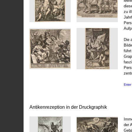
leer
dies
zu il
Jahr
Pers
Aufp
Die 
Bild
führ
Grap
fasz
Pers
zentr
Enter 
Antikenrezeption in der Druckgraphik
Imme
der 
Gebä