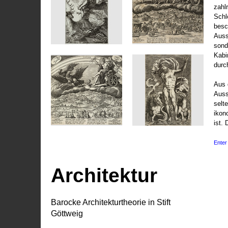
zahl
Schl
besc
Auss
sond
Kabi
durc
Aus 
Auss
selt
ikon
ist. 
Enter 
Architektur
Barocke Architekturtheorie in Stift
Göttweig