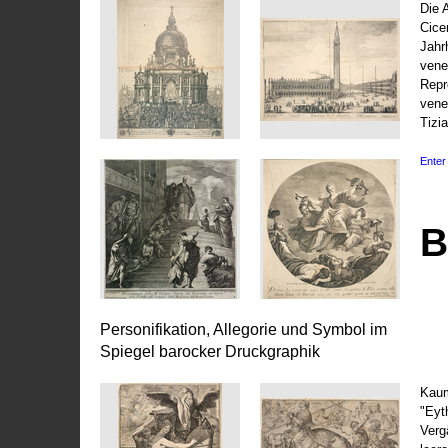
Die 
Cice
Jahr
vene
Repr
vene
Tizi
Enter 
B
Personifikation, Allegorie und Symbol im
Spiegel barocker Druckgraphik
Kaum
"Eyt
Vergä