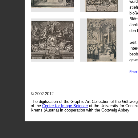
wurd
stie
bloß
Blät
ähnl
den 
Seit 
Inte
beob
gewa
Enter 
© 2002-2012
The digitization of the Graphic Art Collection of the Göttwei
of the
Center for Image Science
at the University for Conti
Krems (Austria) in cooperation with the Göttweig Abbey