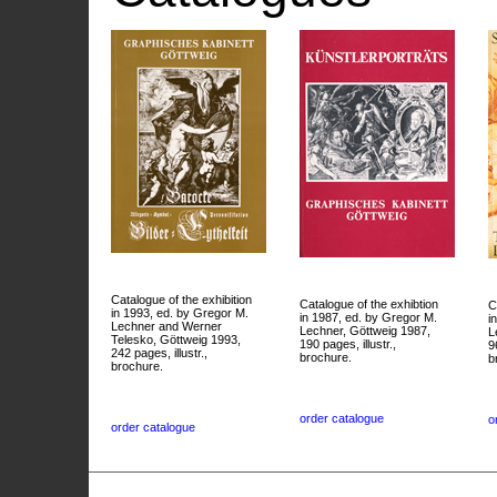
Catalogue of the exhibition
Catalogue of the exhibtion
C
in 1993, ed. by Gregor M.
in 1987, ed. by Gregor M.
i
Lechner and Werner
Lechner, Göttweig 1987,
L
Telesko, Göttweig 1993,
190 pages, illustr.,
9
242 pages, illustr.,
brochure.
b
brochure.
order catalogue
o
order catalogue