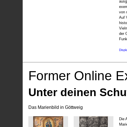
ausg
exem
von 
Auf V
hist
Viel
der 
Funk
Displ
Former Online Ex
Unter deinen Schu
Das Marienbild in Göttweig
Die 
Marie