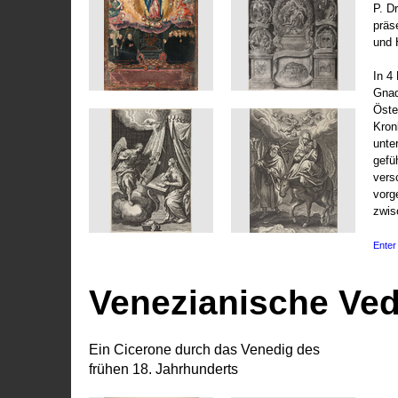
P. D
präs
und 
In 4
Gnad
Öste
Kronl
unte
gefü
vers
vorg
zwis
Enter 
Venezianische Ve
Ein Cicerone durch das Venedig des
frühen 18. Jahrhunderts