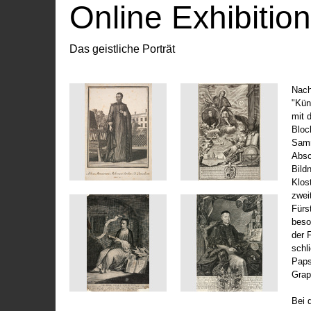
Online Exhibitio
Das geistliche Porträt
Nach
"Kün
mit 
Bloc
Samm
Absc
Bild
Klos
zwei
Fürs
beso
der 
schl
Paps
Grap
Bei 