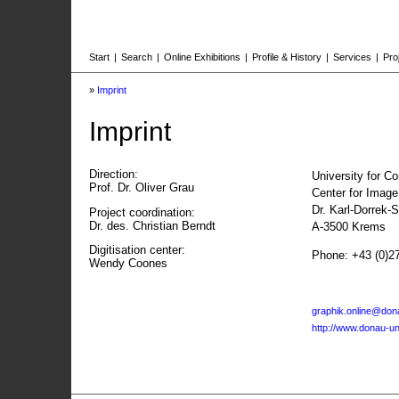
Start
|
Search
|
Online Exhibitions
|
Profile & History
|
Services
|
Pro
»
Imprint
Imprint
Direction:
University for C
Prof. Dr. Oliver Grau
Center for Imag
Dr. Karl-Dorrek-
Project coordination:
Dr. des. Christian Berndt
A-3500 Krems
Digitisation center:
Phone: +43 (0)2
Wendy Coones
graphik.online@dona
http://www.donau-uni