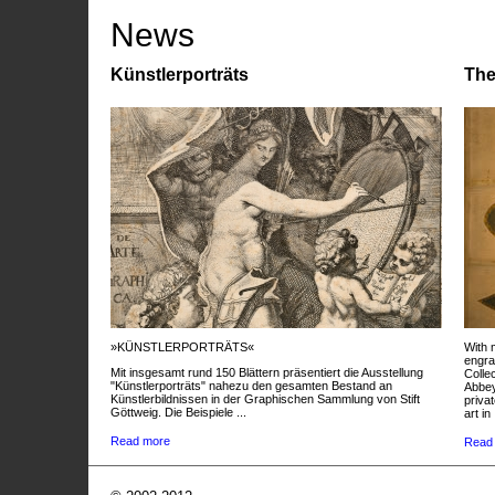
News
Künstlerporträts
The
»KÜNSTLERPORTRÄTS«
With 
engra
Mit insgesamt rund 150 Blättern präsentiert die Ausstellung
Colle
"Künstlerporträts" nahezu den gesamten Bestand an
Abbey
Künstlerbildnissen in der Graphischen Sammlung von Stift
privat
Göttweig. Die Beispiele ...
art in 
Read more
Read