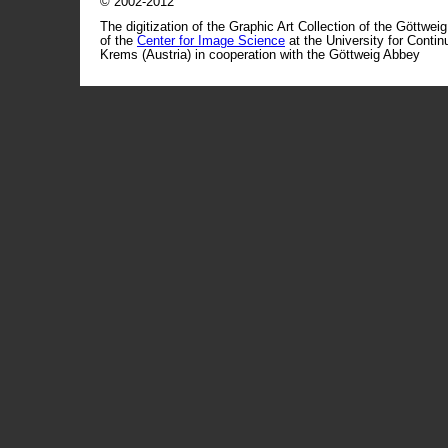
© 2002-2012
The digitization of the Graphic Art Collection of the Göttwei
of the
Center for Image Science
at the University for Conti
Krems (Austria) in cooperation with the Göttweig Abbey