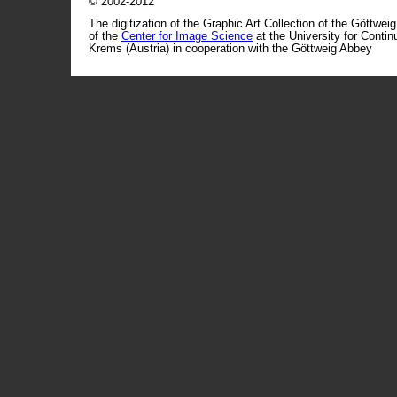
© 2002-2012
The digitization of the Graphic Art Collection of the Göttwei
of the
Center for Image Science
at the University for Conti
Krems (Austria) in cooperation with the Göttweig Abbey