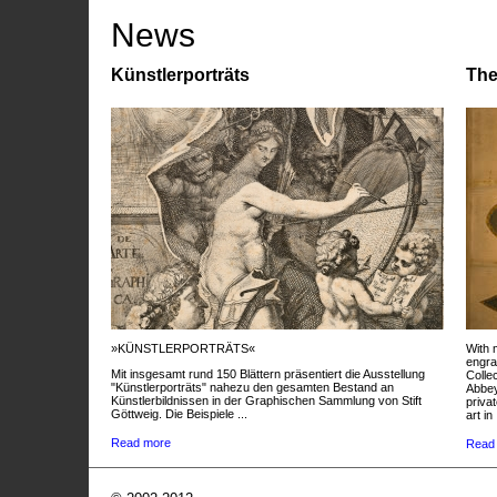
News
Künstlerporträts
The
»KÜNSTLERPORTRÄTS«
With 
engra
Mit insgesamt rund 150 Blättern präsentiert die Ausstellung
Colle
"Künstlerporträts" nahezu den gesamten Bestand an
Abbey
Künstlerbildnissen in der Graphischen Sammlung von Stift
privat
Göttweig. Die Beispiele ...
art in 
Read more
Read