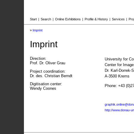
Start
|
Search
|
Online Exhibitions
|
Profile & History
|
Services
|
Pro
»
Imprint
Imprint
Direction:
University for C
Prof. Dr. Oliver Grau
Center for Imag
Dr. Karl-Dorrek-
Project coordination:
Dr. des. Christian Berndt
A-3500 Krems
Digitisation center:
Phone: +43 (0)2
Wendy Coones
graphik.online@dona
http://www.donau-uni