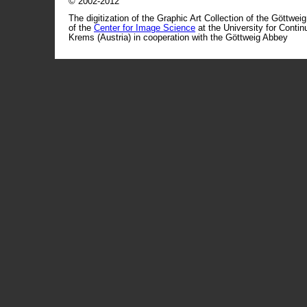
© 2002-2012
The digitization of the Graphic Art Collection of the Göttwei
of the
Center for Image Science
at the University for Conti
Krems (Austria) in cooperation with the Göttweig Abbey