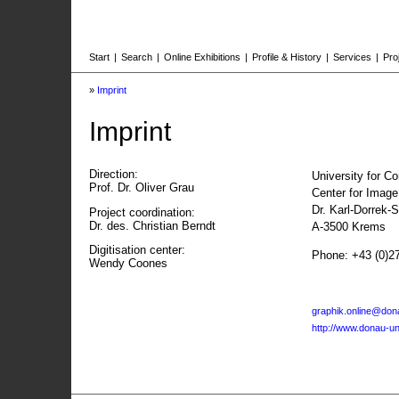
Start
|
Search
|
Online Exhibitions
|
Profile & History
|
Services
|
Pro
»
Imprint
Imprint
Direction:
University for C
Prof. Dr. Oliver Grau
Center for Imag
Dr. Karl-Dorrek-
Project coordination:
Dr. des. Christian Berndt
A-3500 Krems
Digitisation center:
Phone: +43 (0)2
Wendy Coones
graphik.online@dona
http://www.donau-uni