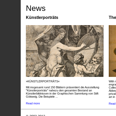
News
Künstlerporträts
The
»KÜNSTLERPORTRÄTS«
With 
engra
Mit insgesamt rund 150 Blättern präsentiert die Ausstellung
Colle
"Künstlerporträts" nahezu den gesamten Bestand an
Abbey
Künstlerbildnissen in der Graphischen Sammlung von Stift
privat
Göttweig. Die Beispiele ...
art in 
Read more
Read