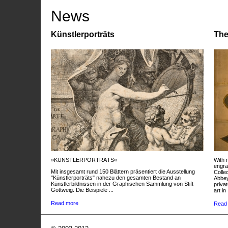
News
Künstlerporträts
The
»KÜNSTLERPORTRÄTS«
With 
engra
Mit insgesamt rund 150 Blättern präsentiert die Ausstellung
Colle
"Künstlerporträts" nahezu den gesamten Bestand an
Abbey
Künstlerbildnissen in der Graphischen Sammlung von Stift
privat
Göttweig. Die Beispiele ...
art in 
Read more
Read