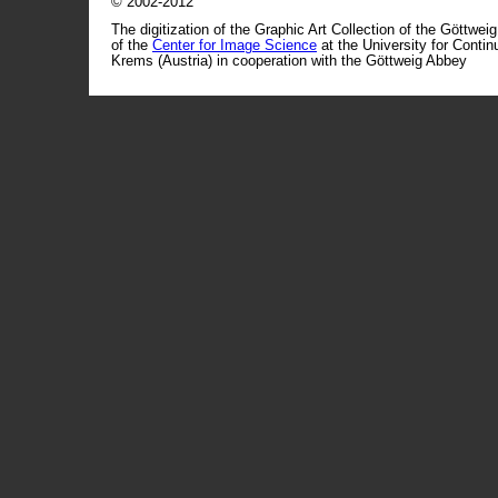
© 2002-2012
The digitization of the Graphic Art Collection of the Göttwei
of the
Center for Image Science
at the University for Conti
Krems (Austria) in cooperation with the Göttweig Abbey