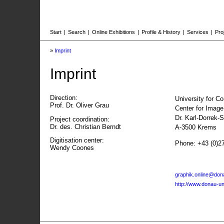
Start
|
Search
|
Online Exhibitions
|
Profile & History
|
Services
|
Pro
»
Imprint
Imprint
Direction:
University for C
Prof. Dr. Oliver Grau
Center for Imag
Dr. Karl-Dorrek-
Project coordination:
Dr. des. Christian Berndt
A-3500 Krems
Digitisation center:
Phone: +43 (0)2
Wendy Coones
graphik.online@dona
http://www.donau-uni