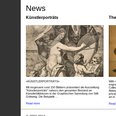
News
Künstlerporträts
The
»KÜNSTLERPORTRÄTS«
With 
engra
Mit insgesamt rund 150 Blättern präsentiert die Ausstellung
Colle
"Künstlerporträts" nahezu den gesamten Bestand an
Abbey
Künstlerbildnissen in der Graphischen Sammlung von Stift
privat
Göttweig. Die Beispiele ...
art in 
Read more
Read