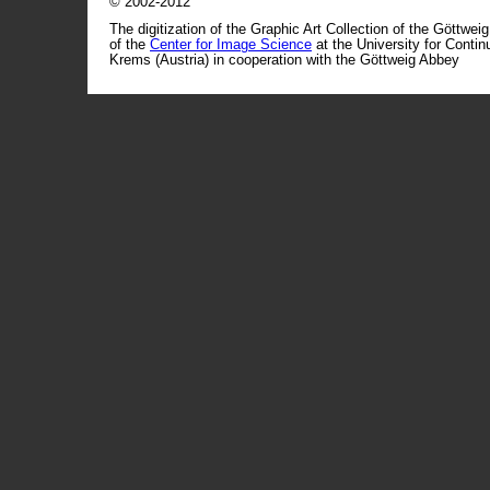
© 2002-2012
The digitization of the Graphic Art Collection of the Göttwei
of the
Center for Image Science
at the University for Conti
Krems (Austria) in cooperation with the Göttweig Abbey