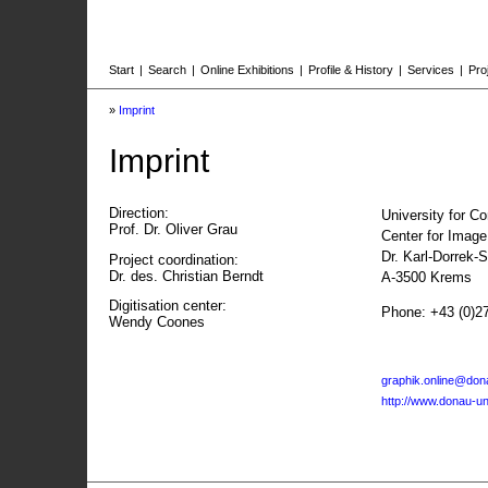
Start
|
Search
|
Online Exhibitions
|
Profile & History
|
Services
|
Pro
»
Imprint
Imprint
Direction:
University for C
Prof. Dr. Oliver Grau
Center for Imag
Dr. Karl-Dorrek-
Project coordination:
Dr. des. Christian Berndt
A-3500 Krems
Digitisation center:
Phone: +43 (0)2
Wendy Coones
graphik.online@dona
http://www.donau-uni