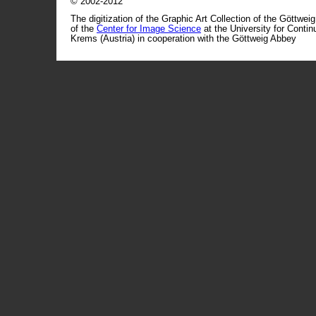
© 2002-2012
The digitization of the Graphic Art Collection of the Göttwei
of the
Center for Image Science
at the University for Conti
Krems (Austria) in cooperation with the Göttweig Abbey