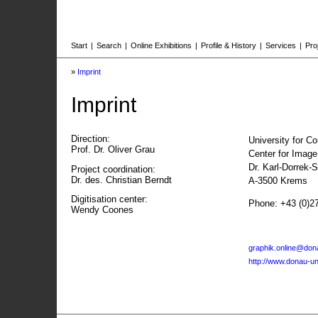
Start
|
Search
|
Online Exhibitions
|
Profile & History
|
Services
|
Pro
»
Imprint
Imprint
Direction:
University for C
Prof. Dr. Oliver Grau
Center for Imag
Dr. Karl-Dorrek-
Project coordination:
Dr. des. Christian Berndt
A-3500 Krems
Digitisation center:
Phone: +43 (0)2
Wendy Coones
graphik.online@dona
http://www.donau-uni