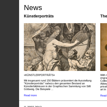
News
Künstlerporträts
The
»KÜNSTLERPORTRÄTS«
With 
engra
Mit insgesamt rund 150 Blättern präsentiert die Ausstellung
Colle
"Künstlerporträts" nahezu den gesamten Bestand an
Abbey
Künstlerbildnissen in der Graphischen Sammlung von Stift
privat
Göttweig. Die Beispiele ...
art in 
Read more
Read