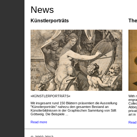
News
Künstlerporträts
The
»KÜNSTLERPORTRÄTS«
With 
engra
Mit insgesamt rund 150 Blättern präsentiert die Ausstellung
Colle
"Künstlerporträts" nahezu den gesamten Bestand an
Abbey
Künstlerbildnissen in der Graphischen Sammlung von Stift
privat
Göttweig. Die Beispiele ...
art in 
Read more
Read