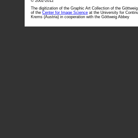
© 2002-2012
The digitization of the Graphic Art Collection of the Göttwei
of the
Center for Image Science
at the University for Conti
Krems (Austria) in cooperation with the Göttweig Abbey