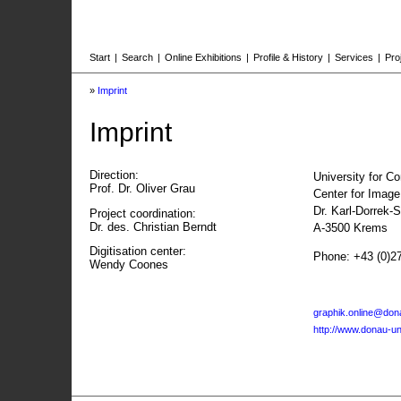
Start
|
Search
|
Online Exhibitions
|
Profile & History
|
Services
|
Pro
»
Imprint
Imprint
Direction:
University for C
Prof. Dr. Oliver Grau
Center for Imag
Dr. Karl-Dorrek-
Project coordination:
Dr. des. Christian Berndt
A-3500 Krems
Digitisation center:
Phone: +43 (0)2
Wendy Coones
graphik.online@dona
http://www.donau-uni