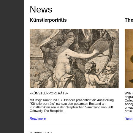
News
Künstlerporträts
The
»KÜNSTLERPORTRÄTS«
With 
engra
Mit insgesamt rund 150 Blättern präsentiert die Ausstellung
Colle
"Künstlerporträts" nahezu den gesamten Bestand an
Abbey
Künstlerbildnissen in der Graphischen Sammlung von Stift
privat
Göttweig. Die Beispiele ...
art in 
Read more
Read