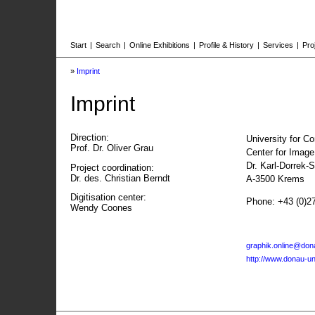
Start
|
Search
|
Online Exhibitions
|
Profile & History
|
Services
|
Pro
»
Imprint
Imprint
Direction:
University for C
Prof. Dr. Oliver Grau
Center for Imag
Dr. Karl-Dorrek-
Project coordination:
Dr. des. Christian Berndt
A-3500 Krems
Digitisation center:
Phone: +43 (0)2
Wendy Coones
graphik.online@dona
http://www.donau-uni