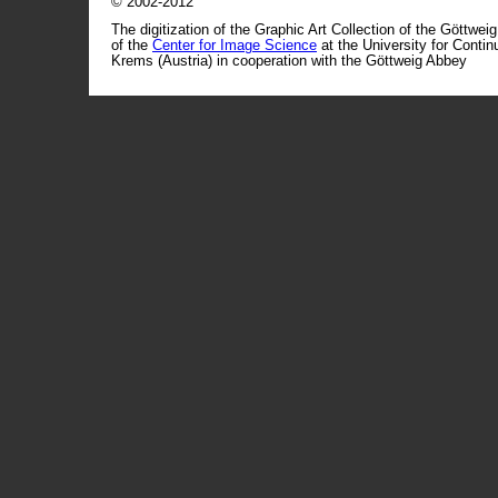
© 2002-2012
The digitization of the Graphic Art Collection of the Göttwei
of the
Center for Image Science
at the University for Conti
Krems (Austria) in cooperation with the Göttweig Abbey