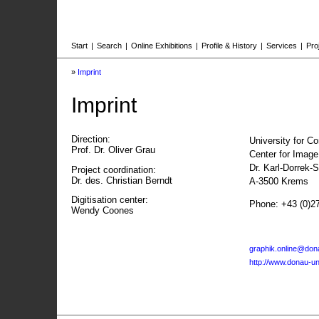
Start
|
Search
|
Online Exhibitions
|
Profile & History
|
Services
|
Pro
»
Imprint
Imprint
Direction:
University for C
Prof. Dr. Oliver Grau
Center for Imag
Dr. Karl-Dorrek-
Project coordination:
Dr. des. Christian Berndt
A-3500 Krems
Digitisation center:
Phone: +43 (0)2
Wendy Coones
graphik.online@dona
http://www.donau-uni