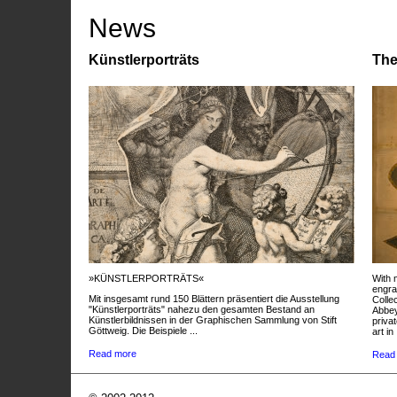
News
Künstlerporträts
The
»KÜNSTLERPORTRÄTS«
With 
engra
Mit insgesamt rund 150 Blättern präsentiert die Ausstellung
Colle
"Künstlerporträts" nahezu den gesamten Bestand an
Abbey
Künstlerbildnissen in der Graphischen Sammlung von Stift
privat
Göttweig. Die Beispiele ...
art in 
Read more
Read