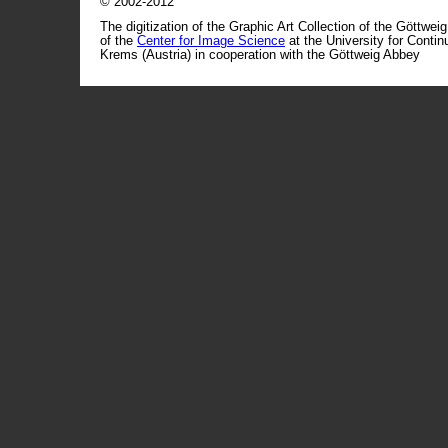
© 2002-2012
The digitization of the Graphic Art Collection of the Göttwei
of the
Center for Image Science
at the University for Conti
Krems (Austria) in cooperation with the Göttweig Abbey