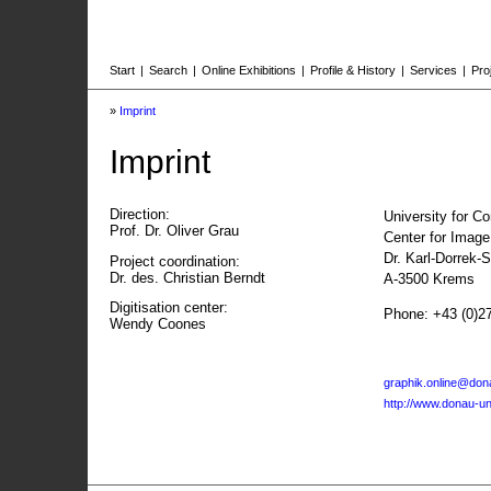
Start
|
Search
|
Online Exhibitions
|
Profile & History
|
Services
|
Pro
»
Imprint
Imprint
Direction:
University for C
Prof. Dr. Oliver Grau
Center for Imag
Dr. Karl-Dorrek-
Project coordination:
Dr. des. Christian Berndt
A-3500 Krems
Digitisation center:
Phone: +43 (0)2
Wendy Coones
graphik.online@dona
http://www.donau-uni