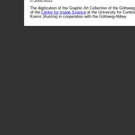
© 2002-2012
The digitization of the Graphic Art Collection of the Göttwei
of the
Center for Image Science
at the University for Conti
Krems (Austria) in cooperation with the Göttweig Abbey