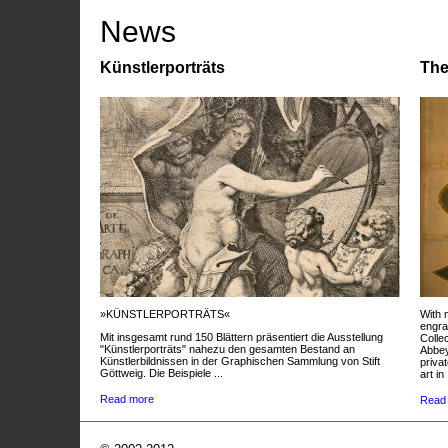
News
Künstlerporträts
The
»KÜNSTLERPORTRÄTS«
With 
engra
Mit insgesamt rund 150 Blättern präsentiert die Ausstellung
Colle
"Künstlerporträts" nahezu den gesamten Bestand an
Abbey
Künstlerbildnissen in der Graphischen Sammlung von Stift
privat
Göttweig. Die Beispiele ...
art in 
Read more
Read