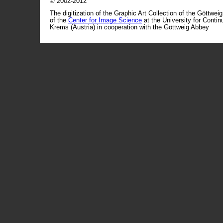
© 2002-2012
The digitization of the Graphic Art Collection of the Göttwei
of the
Center for Image Science
at the University for Conti
Krems (Austria) in cooperation with the Göttweig Abbey