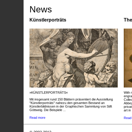
News
Künstlerporträts
The
»KÜNSTLERPORTRÄTS«
With 
engra
Mit insgesamt rund 150 Blättern präsentiert die Ausstellung
Colle
"Künstlerporträts" nahezu den gesamten Bestand an
Abbey
Künstlerbildnissen in der Graphischen Sammlung von Stift
privat
Göttweig. Die Beispiele ...
art in 
Read more
Read