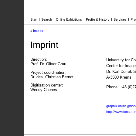
Start
|
Search
|
Online Exhibitions
|
Profile & History
|
Services
|
Pro
»
Imprint
Imprint
Direction:
University for C
Prof. Dr. Oliver Grau
Center for Imag
Dr. Karl-Dorrek-
Project coordination:
Dr. des. Christian Berndt
A-3500 Krems
Digitisation center:
Phone: +43 (0)2
Wendy Coones
graphik.online@dona
http://www.donau-uni