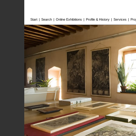
Start
|
Search
|
Online Exhibitions
|
Profile & History
|
Services
|
Pro