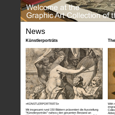
News
Künstlerporträts
The
»KÜNSTLERPORTRÄTS«
With 
engra
Mit insgesamt rund 150 Blättern präsentiert die Ausstellung
Colle
"Künstlerporträts" nahezu den gesamten Bestand an
Abbey