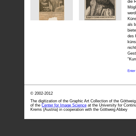
die 
Mögli
werd
Küns
als 
biet
des 
küns
nicht
Gest
"Kun
Enter 
© 2002-2012
The digitization of the Graphic Art Collection of the Göttwei
of the
Center for Image Science
at the University for Conti
Krems (Austria) in cooperation with the Göttweig Abbey