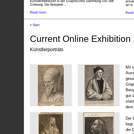
Künstlerbildnissen in der Graphischen Sammlung von Stift
privat
Göttweig. Die Beispiele ...
art in 
Read more
Read
»
Start
Current Online Exhibition
Künstlerporträts
Mit 
Auss
gesa
Grap
Beis
gut 
stam
dem 
Der 
liegt
die 