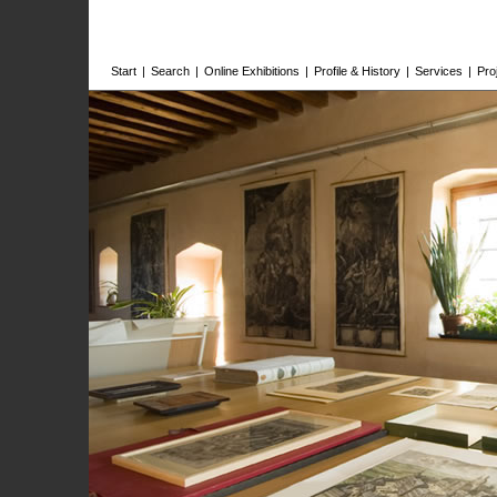
Start
|
Search
|
Online Exhibitions
|
Profile & History
|
Services
|
Pro