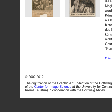
die 
Mögli
werd
Küns
als 
biet
des 
küns
nicht
Gest
"Kun
Enter 
© 2002-2012
The digitization of the Graphic Art Collection of the Göttwei
of the
Center for Image Science
at the University for Conti
Krems (Austria) in cooperation with the Göttweig Abbey