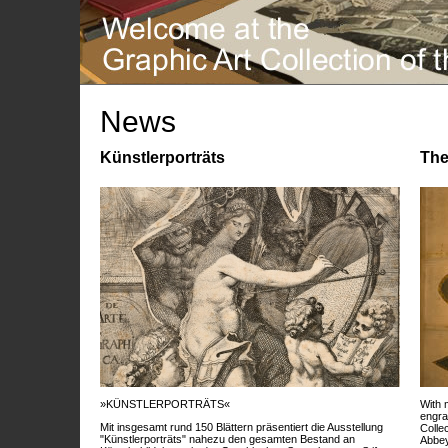
News
Künstlerporträts
The
»KÜNSTLERPORTRÄTS«
With 
engra
Mit insgesamt rund 150 Blättern präsentiert die Ausstellung
Colle
"Künstlerporträts" nahezu den gesamten Bestand an
Abbey