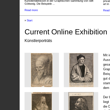
Künstlerbildnissen in der Graphischen Sammlung von Stift
privat
Göttweig. Die Beispiele ...
art in 
Read more
Read
»
Start
Current Online Exhibition
Künstlerporträts
Mit 
Auss
gesa
Grap
Beis
gut 
stam
dem 
Der 
liegt
die 