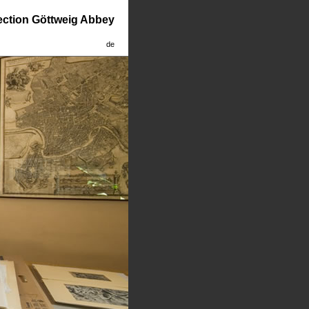
lection Göttweig Abbey
de