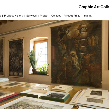
Graphic Art Col
s
|
Profile & History
|
Services
|
Project
|
Contact
|
Fine Art Prints
|
Imprint