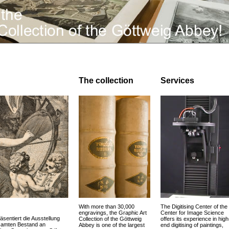
The collection
Services
With more than 30,000
The Digitising Center of the
engravings, the Graphic Art
Center for Image Science
äsentiert die Ausstellung
Collection of the Göttweig
offers its experience in high
esamten Bestand an
Abbey is one of the largest
end digitising of paintings,