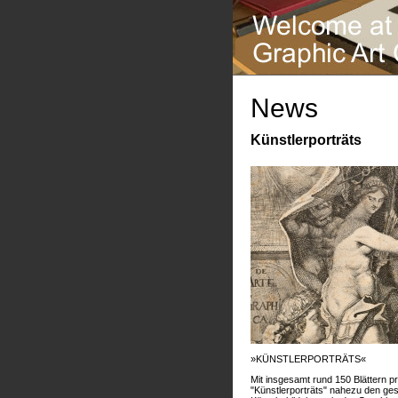
News
Künstlerporträts
»KÜNSTLERPORTRÄTS«
Mit insgesamt rund 150 Blättern pr
"Künstlerporträts" nahezu den g