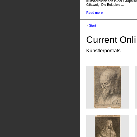
Künstlerbildnissen in der Graphis
Göttweig. Die Beispiele ...
Read more
»
Start
Current Onli
Künstlerporträts