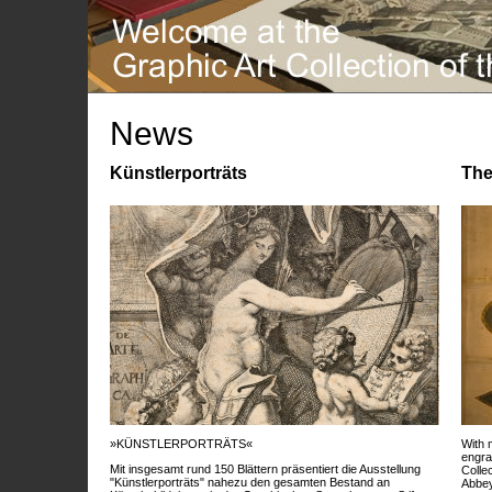
News
Künstlerporträts
The
»KÜNSTLERPORTRÄTS«
With 
engra
Mit insgesamt rund 150 Blättern präsentiert die Ausstellung
Colle
"Künstlerporträts" nahezu den gesamten Bestand an
Abbey