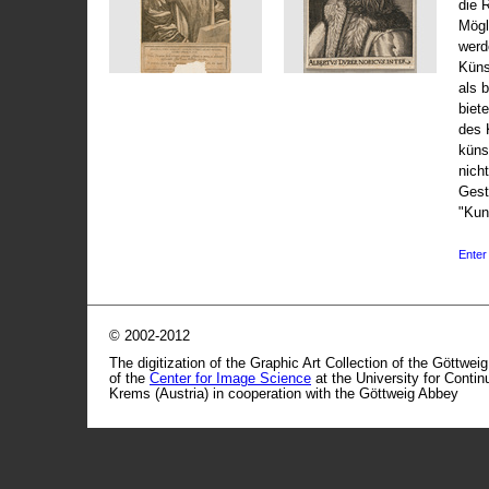
die 
Mögli
werd
Küns
als 
biet
des 
küns
nicht
Gest
"Kun
Enter 
© 2002-2012
The digitization of the Graphic Art Collection of the Göttwei
of the
Center for Image Science
at the University for Conti
Krems (Austria) in cooperation with the Göttweig Abbey