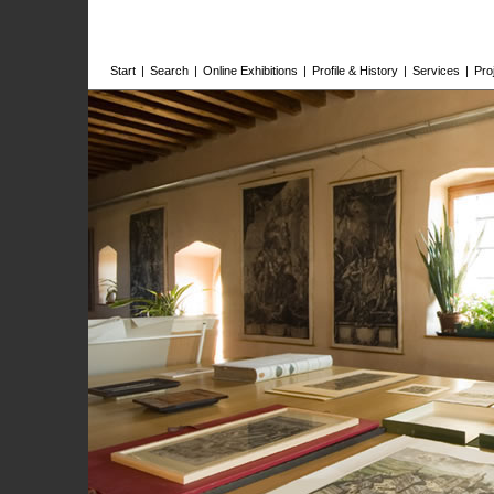
Start
|
Search
|
Online Exhibitions
|
Profile & History
|
Services
|
Pro