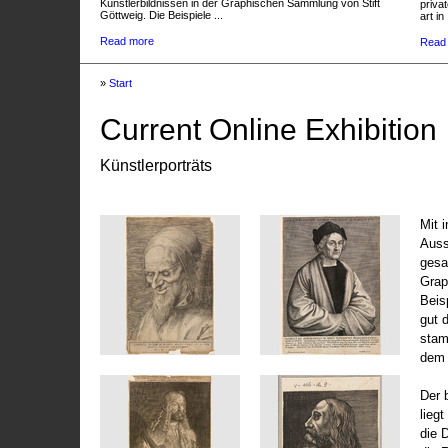
Künstlerbildnissen in der Graphischen Sammlung von Stift
privat
Göttweig. Die Beispiele ...
art in 
Read more
Read
»
Start
Current Online Exhibition
Künstlerporträts
Mit 
Auss
gesa
Grap
Beis
gut 
stam
dem 
Der 
liegt
die 