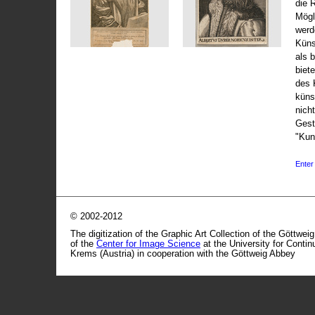
die 
Mögli
werd
Küns
als 
biet
des 
küns
nicht
Gest
"Kun
Enter 
© 2002-2012
The digitization of the Graphic Art Collection of the Göttwei
of the
Center for Image Science
at the University for Conti
Krems (Austria) in cooperation with the Göttweig Abbey