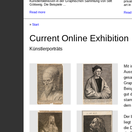
Künstlerbildnissen in der Graphischen Sammlung von Stift
privat
Göttweig. Die Beispiele ...
art in 
Read more
Read
»
Start
Current Online Exhibition
Künstlerporträts
Mit 
Auss
gesa
Grap
Beis
gut 
stam
dem 
Der 
liegt
die 