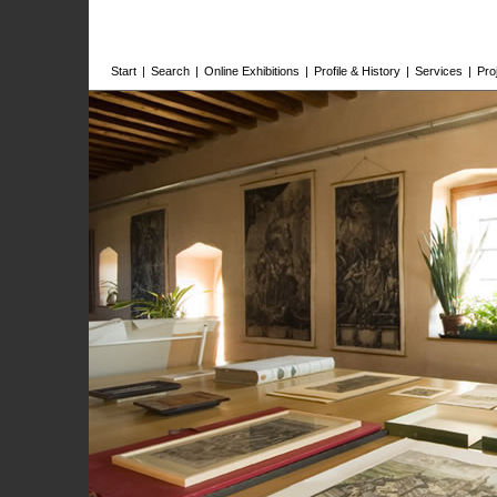
Start
|
Search
|
Online Exhibitions
|
Profile & History
|
Services
|
Pro