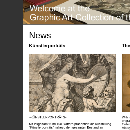
News
Künstlerporträts
The
»KÜNSTLERPORTRÄTS«
With 
engra
Mit insgesamt rund 150 Blättern präsentiert die Ausstellung
Colle
"Künstlerporträts" nahezu den gesamten Bestand an
Abbey