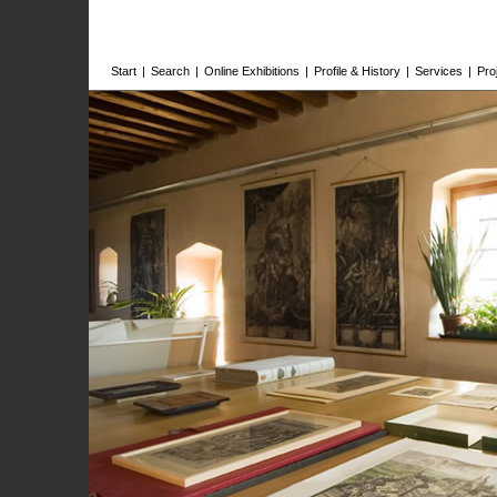
Start
|
Search
|
Online Exhibitions
|
Profile & History
|
Services
|
Pro