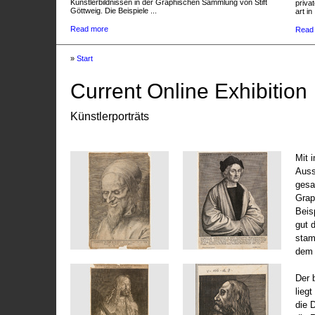
Künstlerbildnissen in der Graphischen Sammlung von Stift
privat
Göttweig. Die Beispiele ...
art in 
Read more
Read
»
Start
Current Online Exhibition
Künstlerporträts
Mit 
Auss
gesa
Grap
Beis
gut 
stam
dem 
Der 
liegt
die 