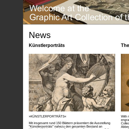
News
Künstlerporträts
The
»KÜNSTLERPORTRÄTS«
With 
engra
Mit insgesamt rund 150 Blättern präsentiert die Ausstellung
Colle
"Künstlerporträts" nahezu den gesamten Bestand an
Abbey