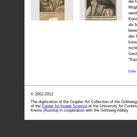
die 
Mögli
werd
Küns
als 
biet
des 
küns
nicht
Gest
"Kun
Enter 
© 2002-2012
The digitization of the Graphic Art Collection of the Göttwei
of the
Center for Image Science
at the University for Conti
Krems (Austria) in cooperation with the Göttweig Abbey