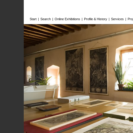
Start
|
Search
|
Online Exhibitions
|
Profile & History
|
Services
|
Pro