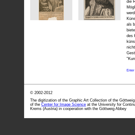
die 
Mögli
werd
Küns
als 
biet
des 
küns
nicht
Gest
"Kun
Enter 
© 2002-2012
The digitization of the Graphic Art Collection of the Göttwei
of the
Center for Image Science
at the University for Conti
Krems (Austria) in cooperation with the Göttweig Abbey