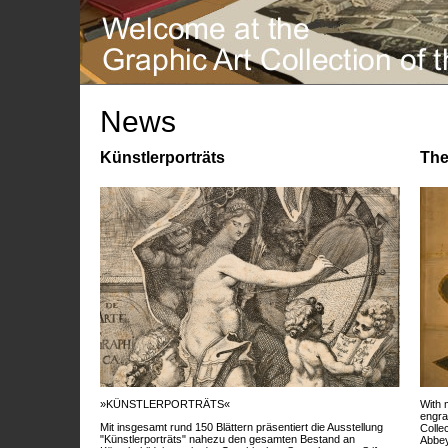
News
Künstlerporträts
The
»KÜNSTLERPORTRÄTS«
With 
engra
Mit insgesamt rund 150 Blättern präsentiert die Ausstellung
Colle
"Künstlerporträts" nahezu den gesamten Bestand an
Abbey