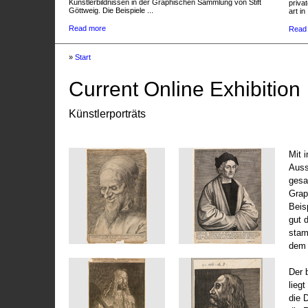
Künstlerbildnissen in der Graphischen Sammlung von Stift
privat
Göttweig. Die Beispiele ...
art in 
Read more
Read
»
Start
Current Online Exhibition
Künstlerporträts
Mit 
Auss
gesa
Grap
Beis
gut 
stam
dem 
Der 
liegt
die 