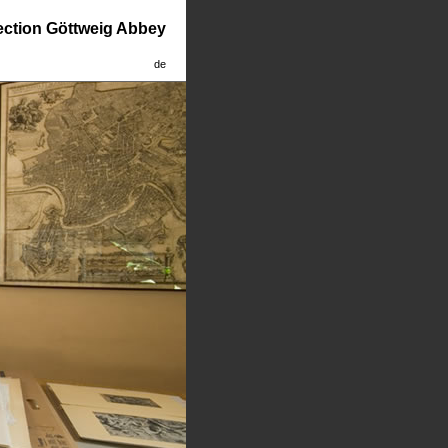
lection Göttweig Abbey
de