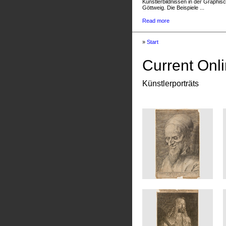
Künstlerbildnissen in der Graphis
Göttweig. Die Beispiele ...
Read more
»
Start
Current Onli
Künstlerporträts