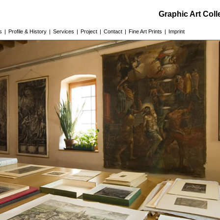
Graphic Art Col
s
|
Profile & History
|
Services
|
Project
|
Contact
|
Fine Art Prints
|
Imprint