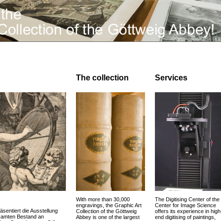
The collection
Services
With more than 30,000
The Digitising Center of the
engravings, the Graphic Art
Center for Image Science
äsentiert die Ausstellung
Collection of the Göttweig
offers its experience in high
esamten Bestand an
Abbey is one of the largest
end digitising of paintings,