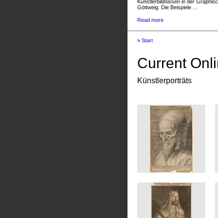
Künstlerbildnissen in der Graphis
Göttweig. Die Beispiele ...
Read more
»
Start
Current Onli
Künstlerporträts