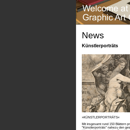
News
Künstlerporträts
»KÜNSTLERPORTRÄTS«
Mit insgesamt rund 150 Blättern pr
"Künstlerporträts" nahezu den g