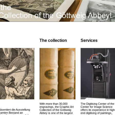
The collection
Services
With more than 30,000
The Digitising Center of the
engravings, the Graphic Art
Center for Image Science
äsentiert die Ausstellung
Collection of the Göttweig
offers its experience in high
esamten Bestand an
Abbey is one of the largest
end digitising of paintings,