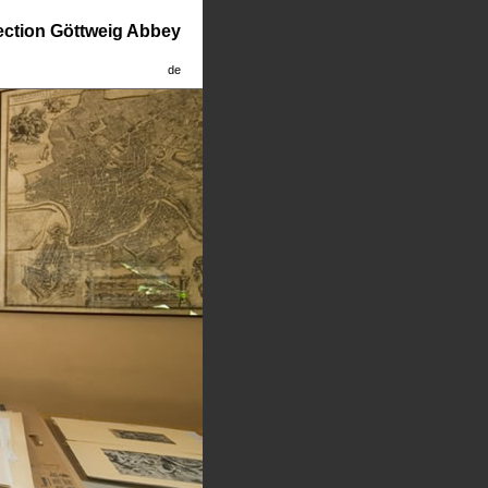
lection Göttweig Abbey
de