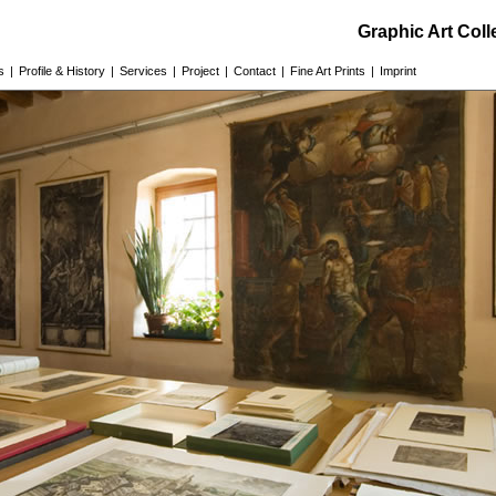
Graphic Art Col
s
|
Profile & History
|
Services
|
Project
|
Contact
|
Fine Art Prints
|
Imprint