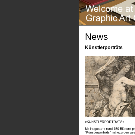
News
Künstlerporträts
»KÜNSTLERPORTRÄTS«
Mit insgesamt rund 150 Blättern pr
"Künstlerporträts" nahezu den g