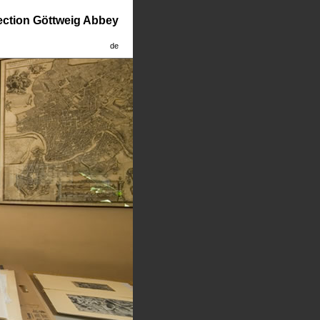
lection Göttweig Abbey
de