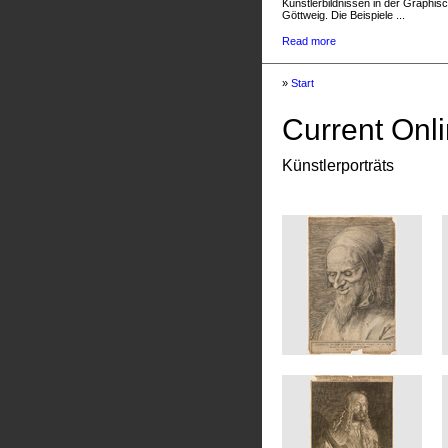
Künstlerbildnissen in der Graphis
Göttweig. Die Beispiele ...
Read more
»
Start
Current Onli
Künstlerporträts