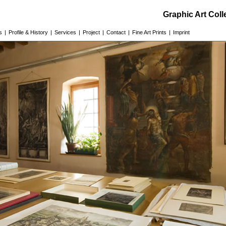
Graphic Art Col
s
|
Profile & History
|
Services
|
Project
|
Contact
|
Fine Art Prints
|
Imprint