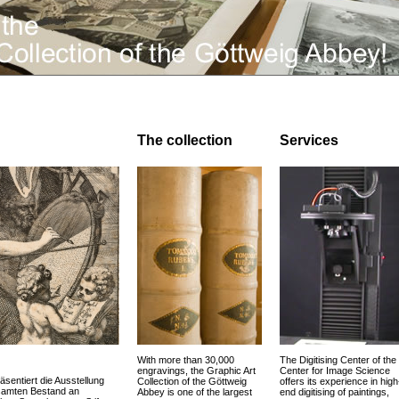
The collection
Services
With more than 30,000
The Digitising Center of the
engravings, the Graphic Art
Center for Image Science
äsentiert die Ausstellung
Collection of the Göttweig
offers its experience in high
esamten Bestand an
Abbey is one of the largest
end digitising of paintings,