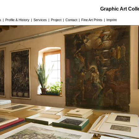
Graphic Art Col
s
|
Profile & History
|
Services
|
Project
|
Contact
|
Fine Art Prints
|
Imprint