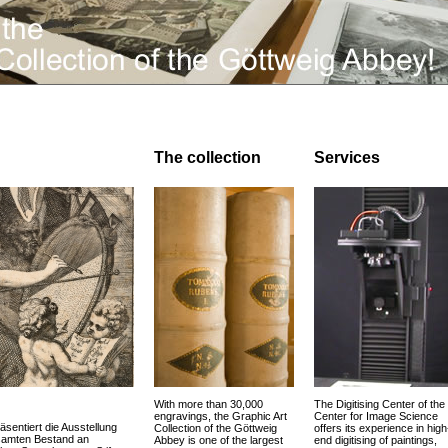
The collection
Services
With more than 30,000
The Digitising Center of the
engravings, the Graphic Art
Center for Image Science
äsentiert die Ausstellung
Collection of the Göttweig
offers its experience in high
esamten Bestand an
Abbey is one of the largest
end digitising of paintings,