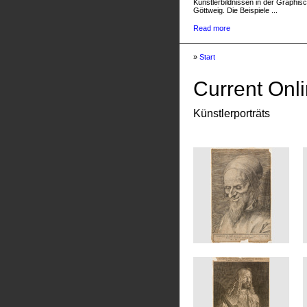
Künstlerbildnissen in der Graphis
Göttweig. Die Beispiele ...
Read more
»
Start
Current Onli
Künstlerporträts