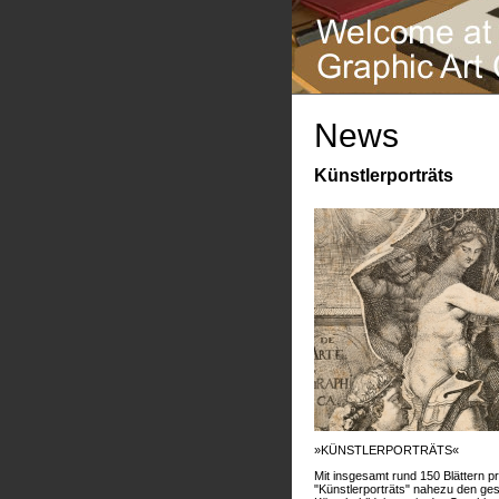
News
Künstlerporträts
»KÜNSTLERPORTRÄTS«
Mit insgesamt rund 150 Blättern pr
"Künstlerporträts" nahezu den g