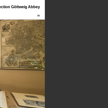
lection Göttweig Abbey
de