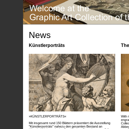
News
Künstlerporträts
The
»KÜNSTLERPORTRÄTS«
With 
engra
Mit insgesamt rund 150 Blättern präsentiert die Ausstellung
Colle
"Künstlerporträts" nahezu den gesamten Bestand an
Abbey