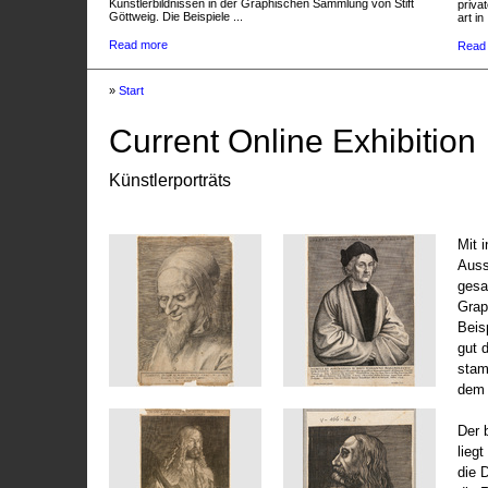
Künstlerbildnissen in der Graphischen Sammlung von Stift
privat
Göttweig. Die Beispiele ...
art in 
Read more
Read
»
Start
Current Online Exhibition
Künstlerporträts
Mit 
Auss
gesa
Grap
Beis
gut 
stam
dem 
Der 
liegt
die 