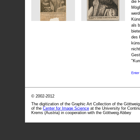
die 
Mögli
werd
Küns
als 
biet
des 
küns
nicht
Gest
"Kun
Enter 
© 2002-2012
The digitization of the Graphic Art Collection of the Göttwei
of the
Center for Image Science
at the University for Conti
Krems (Austria) in cooperation with the Göttweig Abbey