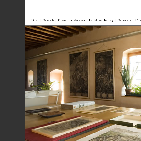
Start
|
Search
|
Online Exhibitions
|
Profile & History
|
Services
|
Pro