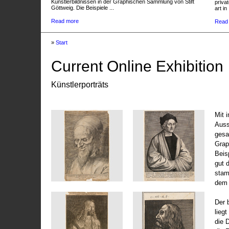
Künstlerbildnissen in der Graphischen Sammlung von Stift
privat
Göttweig. Die Beispiele ...
art in 
Read more
Read
»
Start
Current Online Exhibition
Künstlerporträts
Mit 
Auss
gesa
Grap
Beis
gut 
stam
dem 
Der 
liegt
die 