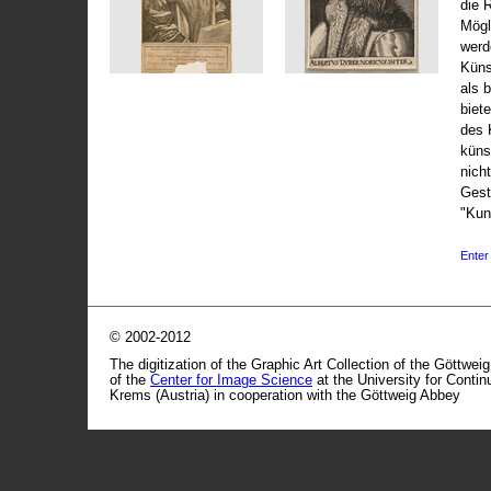
die 
Mögli
werd
Küns
als 
biet
des 
küns
nicht
Gest
"Kun
Enter 
© 2002-2012
The digitization of the Graphic Art Collection of the Göttwei
of the
Center for Image Science
at the University for Conti
Krems (Austria) in cooperation with the Göttweig Abbey