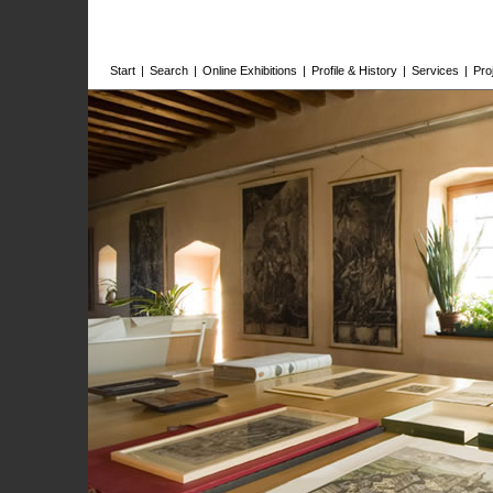
Start
|
Search
|
Online Exhibitions
|
Profile & History
|
Services
|
Pro