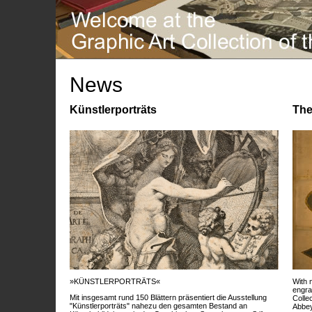
News
Künstlerporträts
The
»KÜNSTLERPORTRÄTS«
With 
engra
Mit insgesamt rund 150 Blättern präsentiert die Ausstellung
Colle
"Künstlerporträts" nahezu den gesamten Bestand an
Abbey