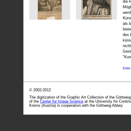
die 
Mögli
werd
Küns
als 
biet
des 
küns
nicht
Gest
"Kun
Enter 
© 2002-2012
The digitization of the Graphic Art Collection of the Göttwei
of the
Center for Image Science
at the University for Conti
Krems (Austria) in cooperation with the Göttweig Abbey