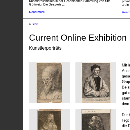
Künstlerbildnissen in der Graphischen Sammlung von Stift
privat
Göttweig. Die Beispiele ...
art in 
Read more
Read
»
Start
Current Online Exhibition
Künstlerporträts
Mit 
Auss
gesa
Grap
Beis
gut 
stam
dem 
Der 
liegt
die 