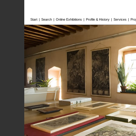
Start
|
Search
|
Online Exhibitions
|
Profile & History
|
Services
|
Pro