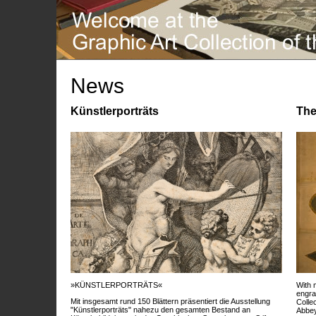
News
Künstlerporträts
The
»KÜNSTLERPORTRÄTS«
With 
engra
Mit insgesamt rund 150 Blättern präsentiert die Ausstellung
Colle
"Künstlerporträts" nahezu den gesamten Bestand an
Abbey