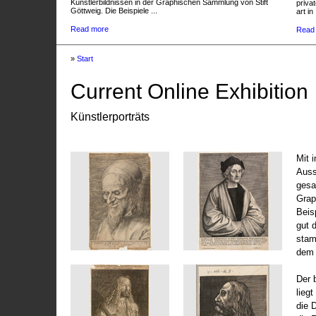
Künstlerbildnissen in der Graphischen Sammlung von Stift
privat
Göttweig. Die Beispiele ...
art in 
Read more
Read
»
Start
Current Online Exhibition
Künstlerporträts
Mit 
Auss
gesa
Grap
Beis
gut 
stam
dem 
Der 
liegt
die 