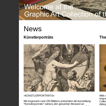
News
Künstlerporträts
The
»KÜNSTLERPORTRÄTS«
With 
engra
Mit insgesamt rund 150 Blättern präsentiert die Ausstellung
Colle
"Künstlerporträts" nahezu den gesamten Bestand an
Abbey