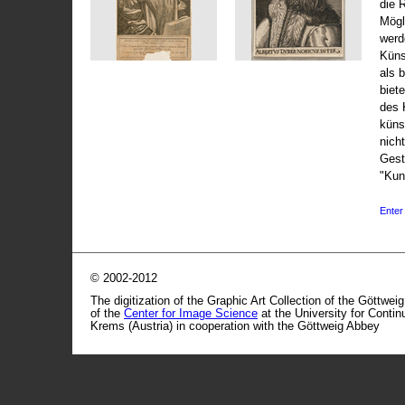
die 
Mögli
werd
Küns
als 
biet
des 
küns
nicht
Gest
"Kun
Enter 
© 2002-2012
The digitization of the Graphic Art Collection of the Göttwei
of the
Center for Image Science
at the University for Conti
Krems (Austria) in cooperation with the Göttweig Abbey