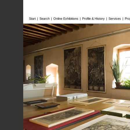
Start
|
Search
|
Online Exhibitions
|
Profile & History
|
Services
|
Pro