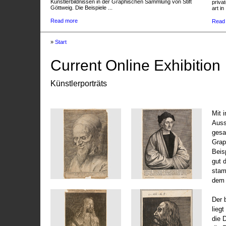
Künstlerbildnissen in der Graphischen Sammlung von Stift
privat
Göttweig. Die Beispiele ...
art in 
Read more
Read
»
Start
Current Online Exhibition
Künstlerporträts
Mit 
Auss
gesa
Grap
Beis
gut 
stam
dem 
Der 
liegt
die 