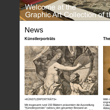
News
Künstlerporträts
The
»KÜNSTLERPORTRÄTS«
With 
engra
Mit insgesamt rund 150 Blättern präsentiert die Ausstellung
Colle
"Künstlerporträts" nahezu den gesamten Bestand an
Abbey