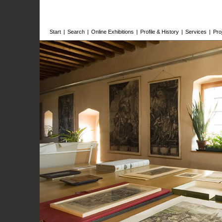
Start
|
Search
|
Online Exhibitions
|
Profile & History
|
Services
|
Pro