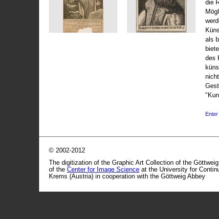
die 
Mögli
werd
Küns
als 
biet
des 
küns
nicht
Gest
"Kun
Enter 
© 2002-2012
The digitization of the Graphic Art Collection of the Göttwei
of the
Center for Image Science
at the University for Conti
Krems (Austria) in cooperation with the Göttweig Abbey