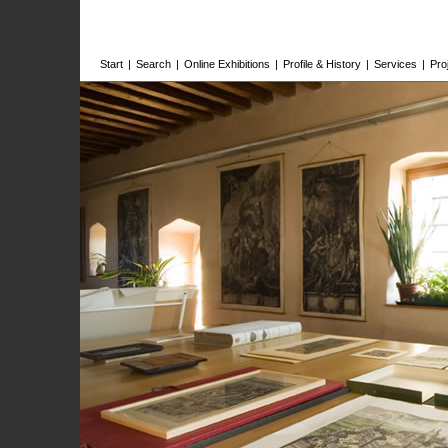
Start
|
Search
|
Online Exhibitions
|
Profile & History
|
Services
|
Pro