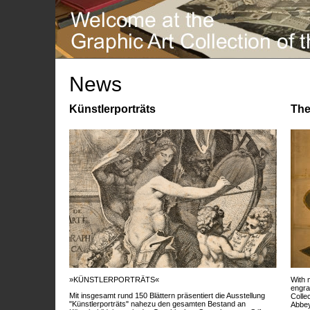
News
Künstlerporträts
The
»KÜNSTLERPORTRÄTS«
With 
engra
Mit insgesamt rund 150 Blättern präsentiert die Ausstellung
Colle
"Künstlerporträts" nahezu den gesamten Bestand an
Abbey