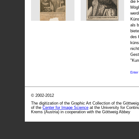
die 
Mögli
werd
Küns
als 
biet
des 
küns
nicht
Gest
"Kun
Enter 
© 2002-2012
The digitization of the Graphic Art Collection of the Göttwei
of the
Center for Image Science
at the University for Conti
Krems (Austria) in cooperation with the Göttweig Abbey