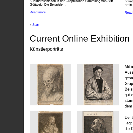
Künstlerbildnissen in der Graphischen Sammlung von Stift
privat
Göttweig. Die Beispiele ...
art in 
Read more
Read
»
Start
Current Online Exhibition
Künstlerporträts
Mit 
Auss
gesa
Grap
Beis
gut 
stam
dem 
Der 
liegt
die 