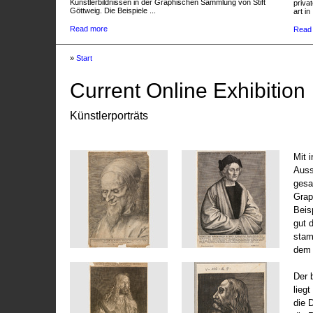
Künstlerbildnissen in der Graphischen Sammlung von Stift
privat
Göttweig. Die Beispiele ...
art in 
Read more
Read
»
Start
Current Online Exhibition
Künstlerporträts
Mit 
Auss
gesa
Grap
Beis
gut 
stam
dem 
Der 
liegt
die 