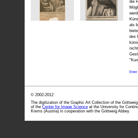
die 
Mögli
werd
Küns
als 
biet
des 
küns
nicht
Gest
"Kun
Enter 
© 2002-2012
The digitization of the Graphic Art Collection of the Göttwei
of the
Center for Image Science
at the University for Conti
Krems (Austria) in cooperation with the Göttweig Abbey