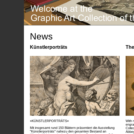
News
Künstlerporträts
The
»KÜNSTLERPORTRÄTS«
With 
engra
Mit insgesamt rund 150 Blättern präsentiert die Ausstellung
Colle
"Künstlerporträts" nahezu den gesamten Bestand an
Abbey