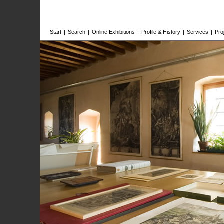
Start
|
Search
|
Online Exhibitions
|
Profile & History
|
Services
|
Pro